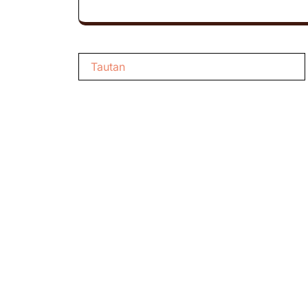
Post
Tautan
navigation