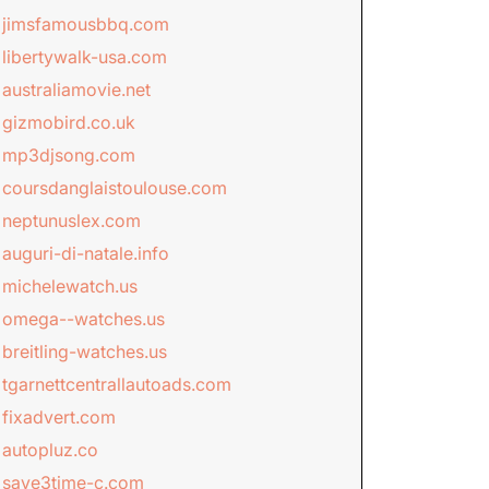
jimsfamousbbq.com
libertywalk-usa.com
australiamovie.net
gizmobird.co.uk
mp3djsong.com
coursdanglaistoulouse.com
neptunuslex.com
auguri-di-natale.info
michelewatch.us
omega--watches.us
breitling-watches.us
tgarnettcentrallautoads.com
fixadvert.com
autopluz.co
save3time-c.com