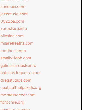
annerani.com
jazzatude.com
0022pa.com
zeroshare.info
bilesinc.com
milaretreatnz.com
modaagi.com
smallvilleph.com
galiciasuroeste.info
batallasdeguerra.com
dregstudios.com
neatstuffhelpskids.org
moraessoccer.com
forochile.org
chart-track.com