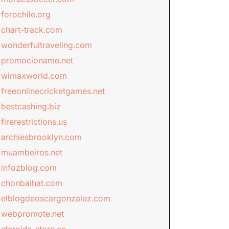
forochile.org
chart-track.com
wonderfultraveling.com
promocioname.net
wimaxworld.com
freeonlinecricketgames.net
bestcashing.biz
firerestrictions.us
archiesbrooklyn.com
muambeiros.net
infozblog.com
chonbaihat.com
elblogdeoscargonzalez.com
webpromote.net