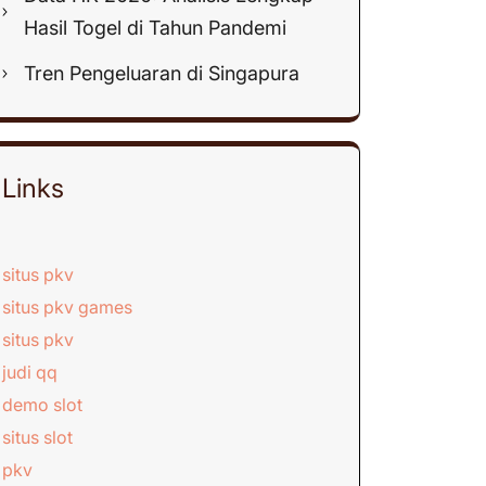
Hasil Togel di Tahun Pandemi
Tren Pengeluaran di Singapura
Links
situs pkv
situs pkv games
situs pkv
judi qq
demo slot
situs slot
pkv