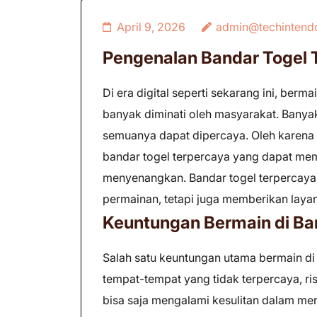
April 9, 2026
admin@techintend
Pengenalan Bandar Togel 
Di era digital seperti sekarang ini, berma
banyak diminati oleh masyarakat. Banya
semuanya dapat dipercaya. Oleh karena 
bandar togel terpercaya yang dapat m
menyenangkan. Bandar togel terpercaya
permainan, tetapi juga memberikan layana
Keuntungan Bermain di Ba
Salah satu keuntungan utama bermain di
tempat-tempat yang tidak terpercaya, ri
bisa saja mengalami kesulitan dalam m