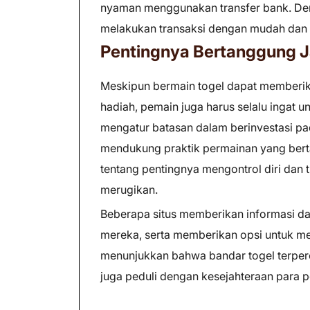
nyaman menggunakan transfer bank. Den
melakukan transaksi dengan mudah dan 
Pentingnya Bertanggung 
Meskipun bermain togel dapat member
hadiah, pemain juga harus selalu ingat u
mengatur batasan dalam berinvestasi pad
mendukung praktik permainan yang be
tentang pentingnya mengontrol diri dan 
merugikan.
Beberapa situs memberikan informasi da
mereka, serta memberikan opsi untuk mem
menunjukkan bahwa bandar togel terperc
juga peduli dengan kesejahteraan para 