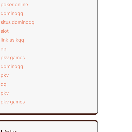
poker online
dominoqq
situs dominoqq
slot
link asikqq
qq
pkv games
dominoqq
pkv
qq
pkv
pkv games