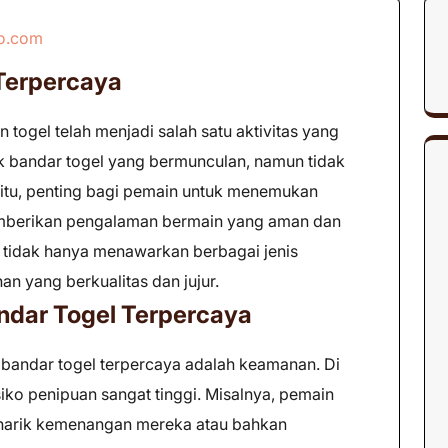
o.com
Terpercaya
in togel telah menjadi salah satu aktivitas yang
k bandar togel yang bermunculan, namun tidak
itu, penting bagi pemain untuk menemukan
emberikan pengalaman bermain yang aman dan
 tidak hanya menawarkan berbagai jenis
n yang berkualitas dan jujur.
ndar Togel Terpercaya
 bandar togel terpercaya adalah keamanan. Di
siko penipuan sangat tinggi. Misalnya, pemain
enarik kemenangan mereka atau bahkan