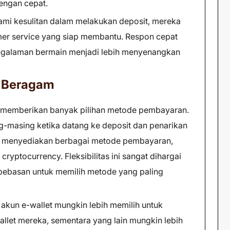
engan cepat.
ami kesulitan dalam melakukan deposit, mereka
er service yang siap membantu. Respon cepat
ngalaman bermain menjadi lebih menyenangkan
 Beragam
ga memberikan banyak pilihan metode pembayaran.
g-masing ketika datang ke deposit dan penarikan
a menyediakan berbagai metode pembayaran,
 cryptocurrency. Fleksibilitas ini sangat dihargai
ebasan untuk memilih metode yang paling
akun e-wallet mungkin lebih memilih untuk
allet mereka, sementara yang lain mungkin lebih