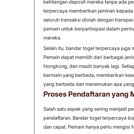
kehilangan deposit mereka tanpa ada pe
terpercaya memberikan jaminan kepada
seluruh transaksi diolah dengan transpa
pemain untuk berpartisipasi dalam perm
mereka.
Selain itu, bandar togel terpercaya jug
Pemain dapat memilih dari berbagai jenis
Hongkong, dan masih banyak lagi. Setiap
bermain yang berbeda, memberikan kes
yang berbeda dan menemukan apa yang 
Proses Pendaftaran yang
Salah satu aspek yang sering menjadi pe
pendaftaran. Bandar togel terpercaya b
dan cepat. Pemain hanya perlu mengisi f