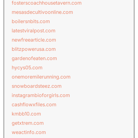
fosterscoachhousetavern.com
mesasdecultivoonline.com
boilersnbits.com
latestviralpost.com
newfreearticle.com
blitzpowerusa.com
gardenofeaten.com
hycys05.com
onemoremilerunning.com
snowboardsteez.com
instagrambioforgirls.com
cashflowxfiles.com
kmbb10.com
getxtrem.com
weactinfo.com