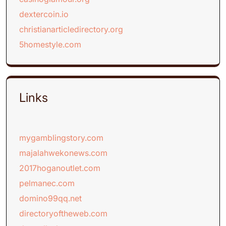
dextercoin.io
christianarticledirectory.org
5homestyle.com
Links
mygamblingstory.com
majalahwekonews.com
2017hoganoutlet.com
pelmanec.com
domino99qq.net
directoryoftheweb.com