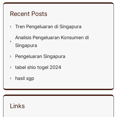
Recent Posts
Tren Pengeluaran di Singapura
Analisis Pengeluaran Konsumen di
Singapura
Pengeluaran Singapura
tabel shio togel 2024
hasil sgp
Links