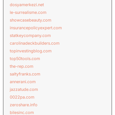
dosyamerkezi.net
le-surrealisme.com
showcasebeauty.com
insurancepolicyexpert.com
statkeycompany.com
carolinadeckbuilders.com
topinvestingblog.com
top50tools.com
the-rep.com
saltyfranks.com
annerani.com
jazzatude.com
0022pa.com
zeroshare.info
bilesinc.com