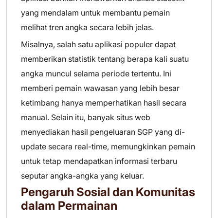
yang mendalam untuk membantu pemain
melihat tren angka secara lebih jelas.
Misalnya, salah satu aplikasi populer dapat
memberikan statistik tentang berapa kali suatu
angka muncul selama periode tertentu. Ini
memberi pemain wawasan yang lebih besar
ketimbang hanya memperhatikan hasil secara
manual. Selain itu, banyak situs web
menyediakan hasil pengeluaran SGP yang di-
update secara real-time, memungkinkan pemain
untuk tetap mendapatkan informasi terbaru
seputar angka-angka yang keluar.
Pengaruh Sosial dan Komunitas
dalam Permainan