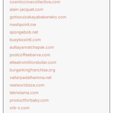
cosmiccrowcollective.com
alain-jacquet.com
gotisouizakayabakeneko.com
meshpoint.me
spongebob.net
busyboxintl.com
auttayanratchapak.com
postcoffeebarva.com
elteatromilliondollar.com
burgerkingfranchise.org
vallarpadathamma.net
realworldsize.com
teknolama.com
productforbaby.com
orb-z.com