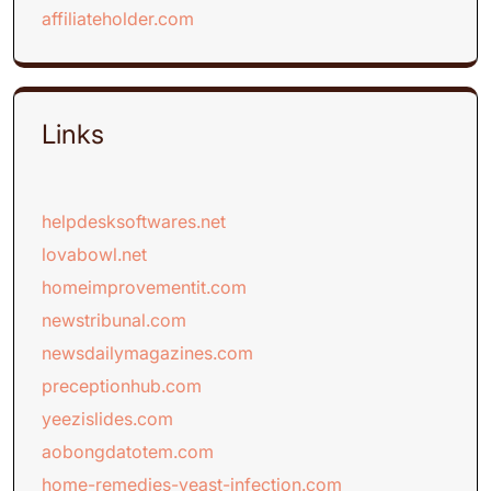
affiliateholder.com
Links
helpdesksoftwares.net
lovabowl.net
homeimprovementit.com
newstribunal.com
newsdailymagazines.com
preceptionhub.com
yeezislides.com
aobongdatotem.com
home-remedies-yeast-infection.com