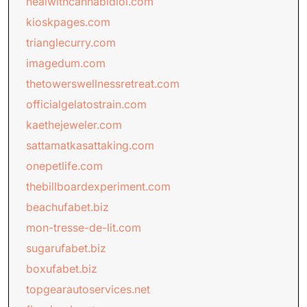
healwithcannabidiol.com
kioskpages.com
trianglecurry.com
imagedum.com
thetowerswellnessretreat.com
officialgelatostrain.com
kaethejeweler.com
sattamatkasattaking.com
onepetlife.com
thebillboardexperiment.com
beachufabet.biz
mon-tresse-de-lit.com
sugarufabet.biz
boxufabet.biz
topgearautoservices.net