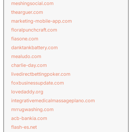
meshingsocial.com
thearguer.com
marketing-mobile-app.com
floralpunchcraft.com
fiasone.com
danktankbattery.com
mealudo.com
charlie-day.com
livedirectbettingpoker.com
foxbusinessupdate.com
lovedaddy.org
integrativemedicalmassageplano.com
mrrugwashing.com
acb-bankia.com
flash-es.net