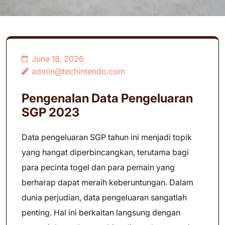
June 18, 2026
admin@techintendo.com
Pengenalan Data Pengeluaran
SGP 2023
Data pengeluaran SGP tahun ini menjadi topik
yang hangat diperbincangkan, terutama bagi
para pecinta togel dan para pemain yang
berharap dapat meraih keberuntungan. Dalam
dunia perjudian, data pengeluaran sangatlah
penting. Hal ini berkaitan langsung dengan