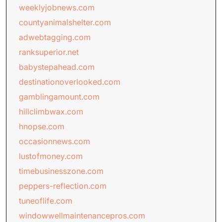
weeklyjobnews.com
countyanimalshelter.com
adwebtagging.com
ranksuperior.net
babystepahead.com
destinationoverlooked.com
gamblingamount.com
hillclimbwax.com
hnopse.com
occasionnews.com
lustofmoney.com
timebusinesszone.com
peppers-reflection.com
tuneoflife.com
windowwellmaintenancepros.com