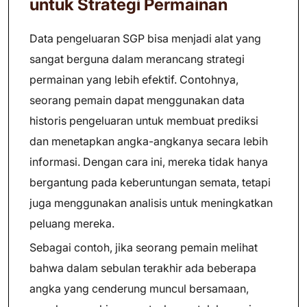
untuk Strategi Permainan
Data pengeluaran SGP bisa menjadi alat yang
sangat berguna dalam merancang strategi
permainan yang lebih efektif. Contohnya,
seorang pemain dapat menggunakan data
historis pengeluaran untuk membuat prediksi
dan menetapkan angka-angkanya secara lebih
informasi. Dengan cara ini, mereka tidak hanya
bergantung pada keberuntungan semata, tetapi
juga menggunakan analisis untuk meningkatkan
peluang mereka.
Sebagai contoh, jika seorang pemain melihat
bahwa dalam sebulan terakhir ada beberapa
angka yang cenderung muncul bersamaan,