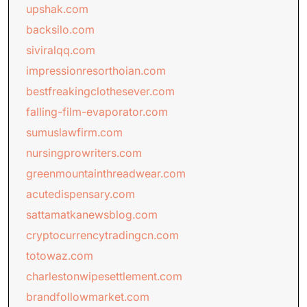
upshak.com
backsilo.com
siviralqq.com
impressionresorthoian.com
bestfreakingclothesever.com
falling-film-evaporator.com
sumuslawfirm.com
nursingprowriters.com
greenmountainthreadwear.com
acutedispensary.com
sattamatkanewsblog.com
cryptocurrencytradingcn.com
totowaz.com
charlestonwipesettlement.com
brandfollowmarket.com