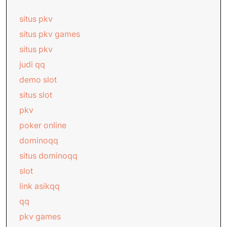
situs pkv
situs pkv games
situs pkv
judi qq
demo slot
situs slot
pkv
poker online
dominoqq
situs dominoqq
slot
link asikqq
qq
pkv games