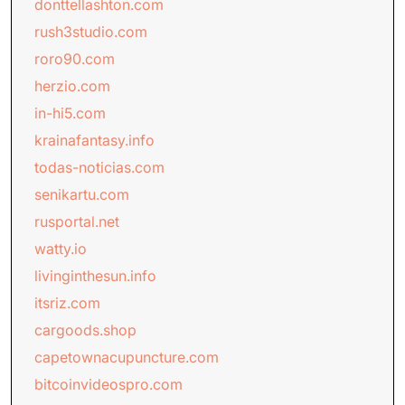
donttellashton.com
rush3studio.com
roro90.com
herzio.com
in-hi5.com
krainafantasy.info
todas-noticias.com
senikartu.com
rusportal.net
watty.io
livinginthesun.info
itsriz.com
cargoods.shop
capetownacupuncture.com
bitcoinvideospro.com