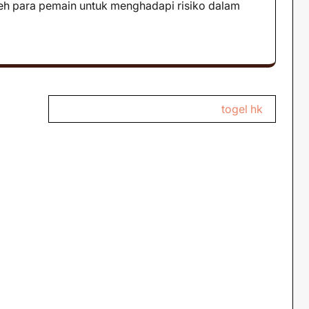
leh para pemain untuk menghadapi risiko dalam
togel hk