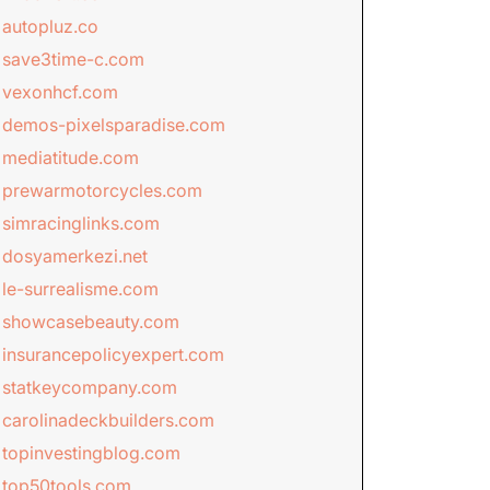
autopluz.co
save3time-c.com
vexonhcf.com
demos-pixelsparadise.com
mediatitude.com
prewarmotorcycles.com
simracinglinks.com
dosyamerkezi.net
le-surrealisme.com
showcasebeauty.com
insurancepolicyexpert.com
statkeycompany.com
carolinadeckbuilders.com
topinvestingblog.com
top50tools.com