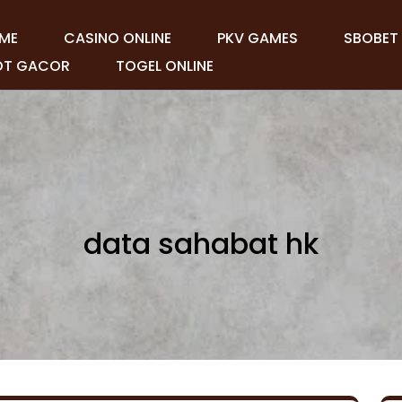
ME
CASINO ONLINE
PKV GAMES
SBOBET
OT GACOR
TOGEL ONLINE
data sahabat hk