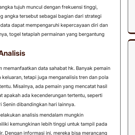
angka tujuh muncul dengan frekuensi tinggi,
angka tersebut sebagai bagian dari strategi
 data dapat mempengaruhi kepercayaan diri dan
ya, togel tetaplah permainan yang bergantung
nalisis
am memanfaatkan data sahabat hk. Banyak pemain
eluaran, tetapi juga menganalisis tren dan pola
tentu. Misalnya, ada pemain yang mencatat hasil
at apakah ada kecenderungan tertentu, seperti
i Senin dibandingkan hari lainnya.
elakukan analisis mendalam mungkin
ki kemungkinan lebih tinggi untuk tampil pada
ir. Dengan informasi ini, mereka bisa merancang