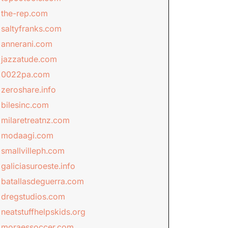
the-rep.com
saltyfranks.com
annerani.com
jazzatude.com
0022pa.com
zeroshare.info
bilesinc.com
milaretreatnz.com
modaagi.com
smallvilleph.com
galiciasuroeste.info
batallasdeguerra.com
dregstudios.com
neatstuffhelpskids.org
moraessoccer.com