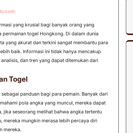
do.com
masi yang krusial bagi banyak orang yang
ya permainan togel Hongkong. Di dalam dunia
ta yang akurat dan terkini sangat membantu para
bih baik. Informasi ini tidak hanya mencakup
k, analisis, dan tren yang dapat ditemukan dari
an Togel
g sebagai panduan bagi para pemain. Banyak dari
mahami pola angka yang muncul, mereka dapat
 jika seseorang melihat bahwa angka tertentu
u, mereka mungkin merasa lebih percaya diri
n mereka.