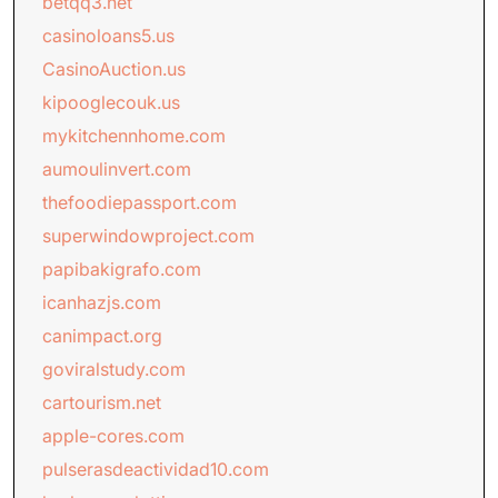
betqq3.net
casinoloans5.us
CasinoAuction.us
kipooglecouk.us
mykitchennhome.com
aumoulinvert.com
thefoodiepassport.com
superwindowproject.com
papibakigrafo.com
icanhazjs.com
canimpact.org
goviralstudy.com
cartourism.net
apple-cores.com
pulserasdeactividad10.com