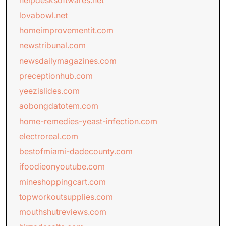
helpdesksoftwares.net
lovabowl.net
homeimprovementit.com
newstribunal.com
newsdailymagazines.com
preceptionhub.com
yeezislides.com
aobongdatotem.com
home-remedies-yeast-infection.com
electroreal.com
bestofmiami-dadecounty.com
ifoodieonyoutube.com
mineshoppingcart.com
topworkoutsupplies.com
mouthshutreviews.com