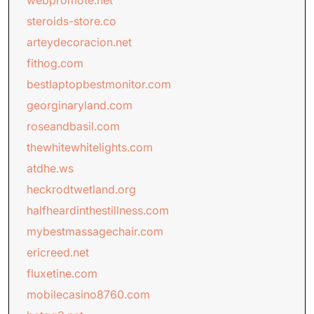
webpromote.net
steroids-store.co
arteydecoracion.net
fithog.com
bestlaptopbestmonitor.com
georginaryland.com
roseandbasil.com
thewhitewhitelights.com
atdhe.ws
heckrodtwetland.org
halfheardinthestillness.com
mybestmassagechair.com
ericreed.net
fluxetine.com
mobilecasino8760.com