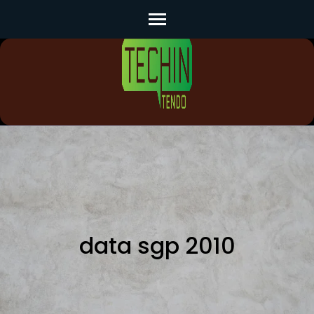
Skip
to
content
(Press
Enter)
data sgp 2010