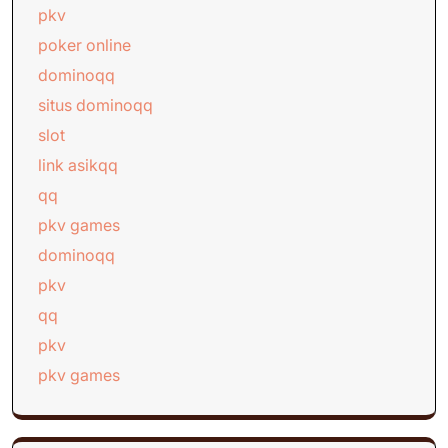
pkv
poker online
dominoqq
situs dominoqq
slot
link asikqq
qq
pkv games
dominoqq
pkv
qq
pkv
pkv games