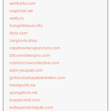
senikartu.com
rusportal.net
watty.io
livinginthesun.info
itsriz.com
cargoods.shop
capetownacupuncture.com
bitcoinvideospro.com
cosmiccrowcollective.com
alain-jacquet.com
gotisouizakayabakeneko.com
meshpoint.me
spongebob.net
busyboxintl.com
auttayanratchapak.com