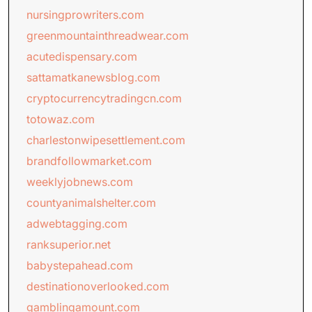
nursingprowriters.com
greenmountainthreadwear.com
acutedispensary.com
sattamatkanewsblog.com
cryptocurrencytradingcn.com
totowaz.com
charlestonwipesettlement.com
brandfollowmarket.com
weeklyjobnews.com
countyanimalshelter.com
adwebtagging.com
ranksuperior.net
babystepahead.com
destinationoverlooked.com
gamblingamount.com