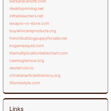
barbaracarlotti.com
desktopmining.net
inthebleachers.net
lexapro-rx-store.com
buyskincareproducts.org
frenchbulldogpuppyforsale.net
kogamasquid.com
themultiplicationtablechart.com
casinoglamour.org
dextercoin.io
christianarticledirectory.org
5homestyle.com
Links