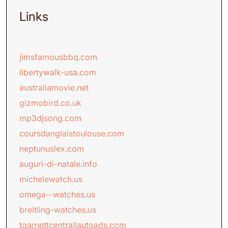
Links
jimsfamousbbq.com
libertywalk-usa.com
australiamovie.net
gizmobird.co.uk
mp3djsong.com
coursdanglaistoulouse.com
neptunuslex.com
auguri-di-natale.info
michelewatch.us
omega--watches.us
breitling-watches.us
tgarnettcentrallautoads.com