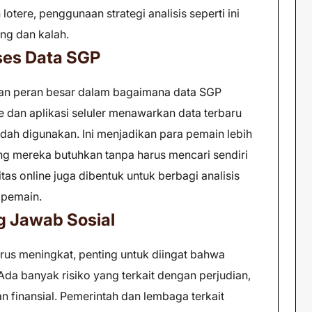
tere, penggunaan strategi analisis seperti ini
ng dan kalah.
ses Data SGP
inkan peran besar dalam bagaimana data SGP
ne dan aplikasi seluler menawarkan data terbaru
ah digunakan. Ini menjadikan para pemain lebih
g mereka butuhkan tanpa harus mencari sendiri
tas online juga dibentuk untuk berbagi analisis
 pemain.
 Jawab Sosial
rus meningkat, penting untuk diingat bahwa
Ada banyak risiko yang terkait dengan perjudian,
 finansial. Pemerintah dan lembaga terkait