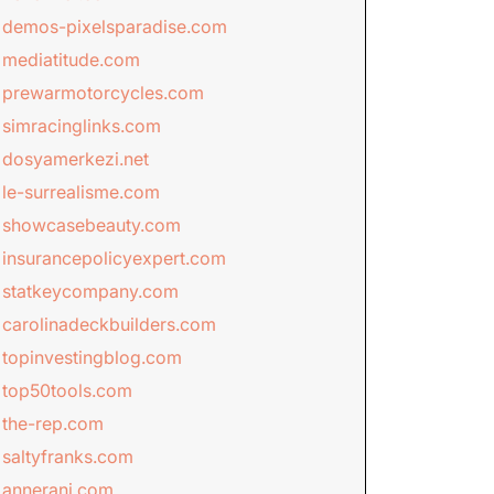
demos-pixelsparadise.com
mediatitude.com
prewarmotorcycles.com
simracinglinks.com
dosyamerkezi.net
le-surrealisme.com
showcasebeauty.com
insurancepolicyexpert.com
statkeycompany.com
carolinadeckbuilders.com
topinvestingblog.com
top50tools.com
the-rep.com
saltyfranks.com
annerani.com