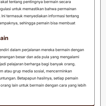
akat tentang pentingnya bermain secara
egulasi untuk memastikan bahwa permainan
 Ini termasuk menyediakan informasi tentang
ampaknya, sehingga pemain bisa membuat
ain
sendiri dalam perjalanan mereka bermain dengan
menangan besar dan ada pula yang mengalami
njadi pelajaran berharga bagi banyak orang.
orum atau grup media sosial, mencerminkan
ntungan. Betapapun hasilnya, setiap pemain
 orang lain untuk bermain dengan cara yang lebih