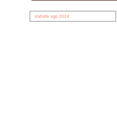
Post
statistik sgp 2024
navigation