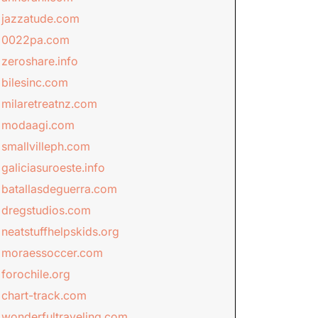
jazzatude.com
0022pa.com
zeroshare.info
bilesinc.com
milaretreatnz.com
modaagi.com
smallvilleph.com
galiciasuroeste.info
batallasdeguerra.com
dregstudios.com
neatstuffhelpskids.org
moraessoccer.com
forochile.org
chart-track.com
wonderfultraveling.com