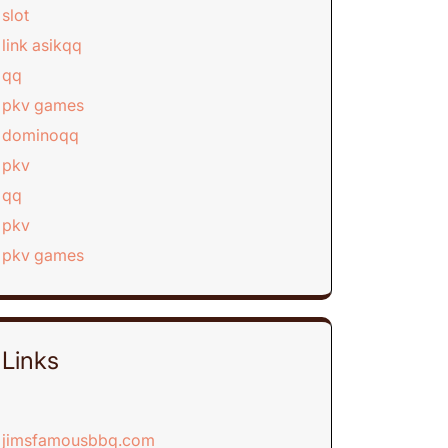
slot
link asikqq
qq
pkv games
dominoqq
pkv
qq
pkv
pkv games
Links
jimsfamousbbq.com