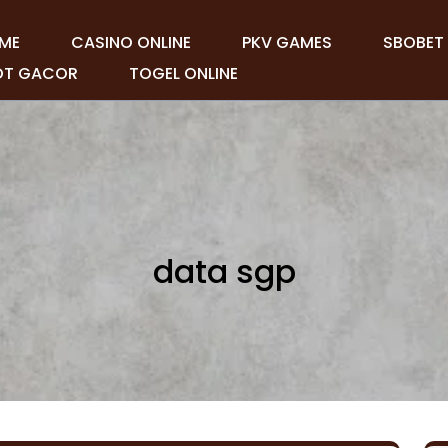
ME
CASINO ONLINE
PKV GAMES
SBOBET
OT GACOR
TOGEL ONLINE
data sgp