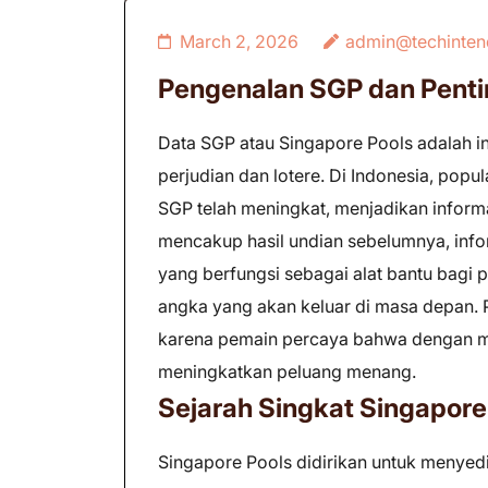
March 2, 2026
admin@techinte
Pengenalan SGP dan Pent
Data SGP atau Singapore Pools adalah i
perjudian dan lotere. Di Indonesia, pop
SGP telah meningkat, menjadikan informa
mencakup hasil undian sebelumnya, inform
yang berfungsi sebagai alat bantu bagi 
angka yang akan keluar di masa depan. P
karena pemain percaya bahwa dengan me
meningkatkan peluang menang.
Sejarah Singkat Singapore
Singapore Pools didirikan untuk menyed