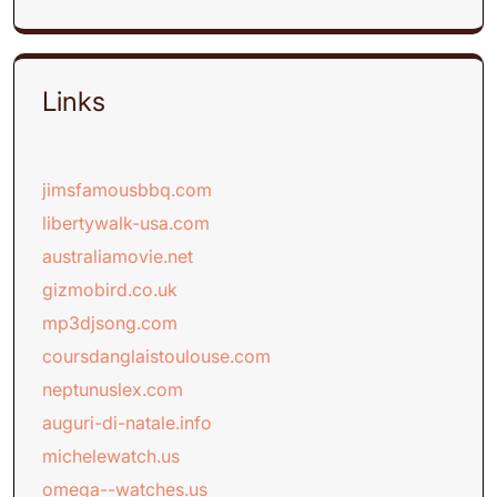
Links
jimsfamousbbq.com
libertywalk-usa.com
australiamovie.net
gizmobird.co.uk
mp3djsong.com
coursdanglaistoulouse.com
neptunuslex.com
auguri-di-natale.info
michelewatch.us
omega--watches.us