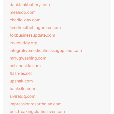
danktankbattery.com
mealudo.com
charlie-day.com
livedirectbettingpoker.com
foxbusinessupdate.com
lovedaddy.org
integrativemedicalmassageplano.com
mrrugwashing.com
acb-bankia.com
flash-es.net
upshak.com
backsilo.com
siviralqq.com
impressionresorthoian.com
bestfreakingclothesever.com