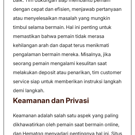
baik. Tim dukungan siap membantu pemain
dengan cepat dan efisien, menjawab pertanyaan
atau menyelesaikan masalah yang mungkin
timbul selama bermain. Hal ini penting untuk
memastikan bahwa pemain tidak merasa
kehilangan arah dan dapat terus menikmati
pengalaman bermain mereka. Misalnya, jika
seorang pemain mengalami kesulitan saat
melakukan deposit atau penarikan, tim customer
service siap untuk memberikan instruksi langkah
demi langkah.
Keamanan dan Privasi
Keamanan adalah salah satu aspek yang paling
dikhawatirkan oleh pemain saat bermain online,
dan Hematqq menyadari pentingnya hal ini. Situs