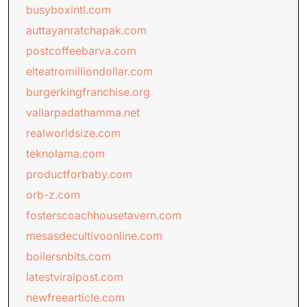
busyboxintl.com
auttayanratchapak.com
postcoffeebarva.com
elteatromilliondollar.com
burgerkingfranchise.org
vallarpadathamma.net
realworldsize.com
teknolama.com
productforbaby.com
orb-z.com
fosterscoachhousetavern.com
mesasdecultivoonline.com
boilersnbits.com
latestviralpost.com
newfreearticle.com