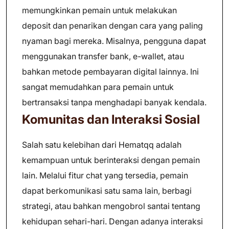
memungkinkan pemain untuk melakukan
deposit dan penarikan dengan cara yang paling
nyaman bagi mereka. Misalnya, pengguna dapat
menggunakan transfer bank, e-wallet, atau
bahkan metode pembayaran digital lainnya. Ini
sangat memudahkan para pemain untuk
bertransaksi tanpa menghadapi banyak kendala.
Komunitas dan Interaksi Sosial
Salah satu kelebihan dari Hematqq adalah
kemampuan untuk berinteraksi dengan pemain
lain. Melalui fitur chat yang tersedia, pemain
dapat berkomunikasi satu sama lain, berbagi
strategi, atau bahkan mengobrol santai tentang
kehidupan sehari-hari. Dengan adanya interaksi