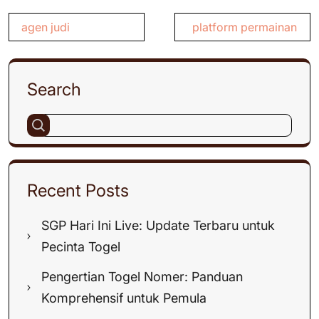
Post
agen judi
platform permainan
navigation
Search
Recent Posts
SGP Hari Ini Live: Update Terbaru untuk
Pecinta Togel
Pengertian Togel Nomer: Panduan
Komprehensif untuk Pemula