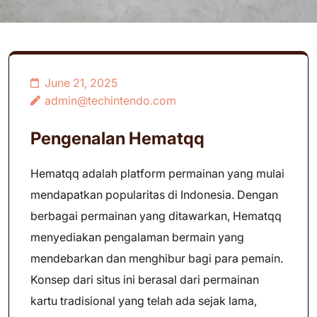
June 21, 2025
admin@techintendo.com
Pengenalan Hematqq
Hematqq adalah platform permainan yang mulai
mendapatkan popularitas di Indonesia. Dengan
berbagai permainan yang ditawarkan, Hematqq
menyediakan pengalaman bermain yang
mendebarkan dan menghibur bagi para pemain.
Konsep dari situs ini berasal dari permainan
kartu tradisional yang telah ada sejak lama,