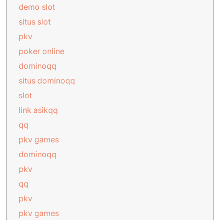
demo slot
situs slot
pkv
poker online
dominoqq
situs dominoqq
slot
link asikqq
qq
pkv games
dominoqq
pkv
qq
pkv
pkv games