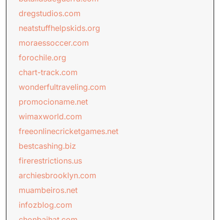
dregstudios.com
neatstuffhelpskids.org
moraessoccer.com
forochile.org
chart-track.com
wonderfultraveling.com
promocioname.net
wimaxworld.com
freeonlinecricketgames.net
bestcashing.biz
firerestrictions.us
archiesbrooklyn.com
muambeiros.net
infozblog.com
chonbaihat.com