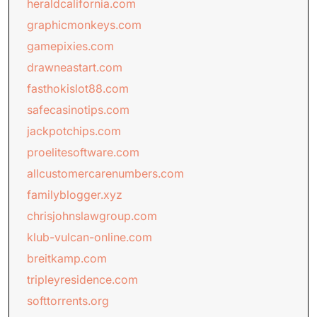
heraldcalifornia.com
graphicmonkeys.com
gamepixies.com
drawneastart.com
fasthokislot88.com
safecasinotips.com
jackpotchips.com
proelitesoftware.com
allcustomercarenumbers.com
familyblogger.xyz
chrisjohnslawgroup.com
klub-vulcan-online.com
breitkamp.com
tripleyresidence.com
softtorrents.org