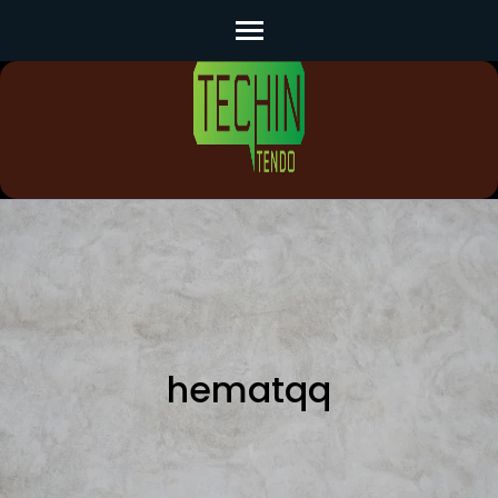
Skip
to
content
(Press
Enter)
hematqq