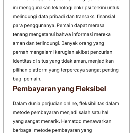
ini menggunakan teknologi enkripsi terkini untuk
melindungi data pribadi dan transaksi finansial
para penggunanya. Pemain dapat merasa
tenang mengetahui bahwa informasi mereka
aman dan terlindungi. Banyak orang yang
pernah mengalami kerugian akibat pencurian
identitas di situs yang tidak aman, menjadikan
pilihan platform yang terpercaya sangat penting
bagi pemain.
Pembayaran yang Fleksibel
Dalam dunia perjudian online, fleksibilitas dalam
metode pembayaran menjadi salah satu hal
yang sangat menarik. Hematqq menawarkan
berbagai metode pembayaran yang