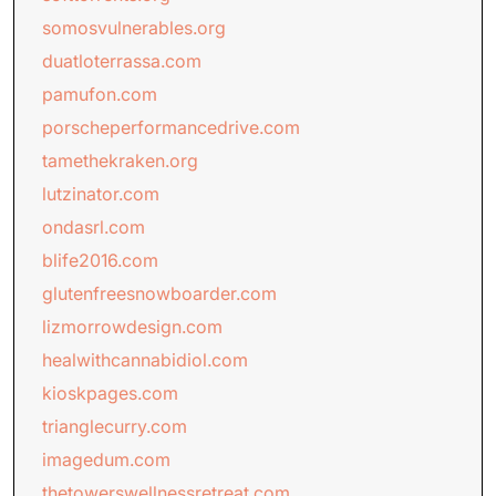
somosvulnerables.org
duatloterrassa.com
pamufon.com
porscheperformancedrive.com
tamethekraken.org
lutzinator.com
ondasrl.com
blife2016.com
glutenfreesnowboarder.com
lizmorrowdesign.com
healwithcannabidiol.com
kioskpages.com
trianglecurry.com
imagedum.com
thetowerswellnessretreat.com