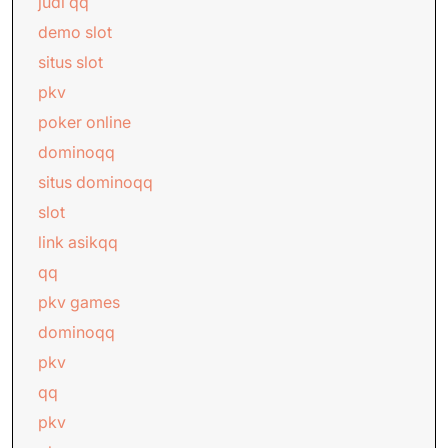
judi qq
demo slot
situs slot
pkv
poker online
dominoqq
situs dominoqq
slot
link asikqq
qq
pkv games
dominoqq
pkv
qq
pkv