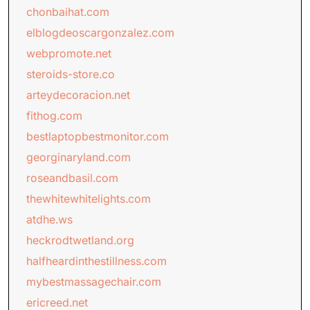
chonbaihat.com
elblogdeoscargonzalez.com
webpromote.net
steroids-store.co
arteydecoracion.net
fithog.com
bestlaptopbestmonitor.com
georginaryland.com
roseandbasil.com
thewhitewhitelights.com
atdhe.ws
heckrodtwetland.org
halfheardinthestillness.com
mybestmassagechair.com
ericreed.net