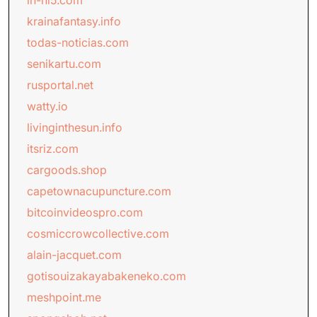
in-hi5.com
krainafantasy.info
todas-noticias.com
senikartu.com
rusportal.net
watty.io
livinginthesun.info
itsriz.com
cargoods.shop
capetownacupuncture.com
bitcoinvideospro.com
cosmiccrowcollective.com
alain-jacquet.com
gotisouizakayabakeneko.com
meshpoint.me