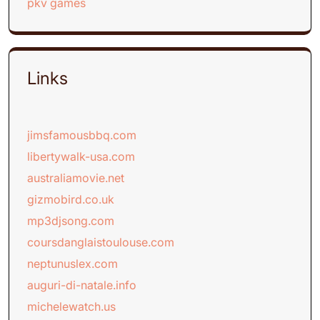
pkv games
Links
jimsfamousbbq.com
libertywalk-usa.com
australiamovie.net
gizmobird.co.uk
mp3djsong.com
coursdanglaistoulouse.com
neptunuslex.com
auguri-di-natale.info
michelewatch.us