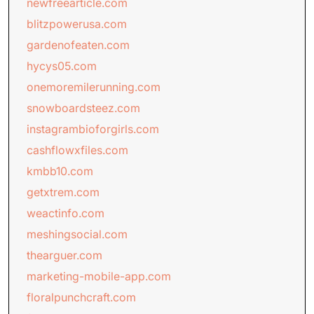
newfreearticle.com
blitzpowerusa.com
gardenofeaten.com
hycys05.com
onemoremilerunning.com
snowboardsteez.com
instagrambioforgirls.com
cashflowxfiles.com
kmbb10.com
getxtrem.com
weactinfo.com
meshingsocial.com
thearguer.com
marketing-mobile-app.com
floralpunchcraft.com