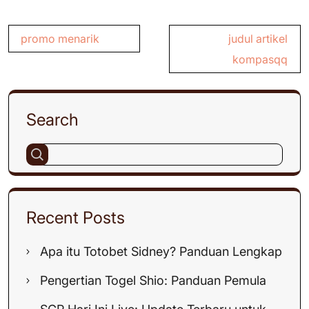
Post
promo menarik
judul artikel
navigation
kompasqq
Search
Recent Posts
Apa itu Totobet Sidney? Panduan Lengkap
Pengertian Togel Shio: Panduan Pemula