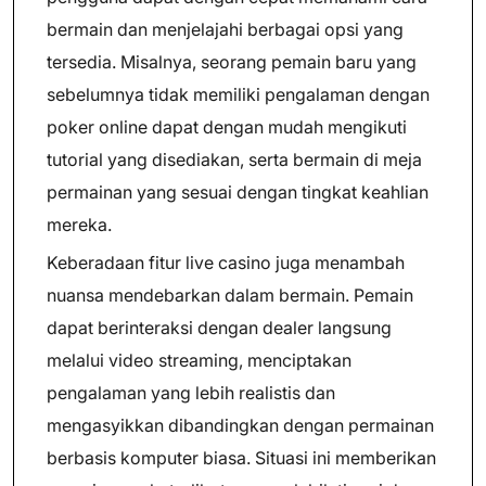
bermain dan menjelajahi berbagai opsi yang
tersedia. Misalnya, seorang pemain baru yang
sebelumnya tidak memiliki pengalaman dengan
poker online dapat dengan mudah mengikuti
tutorial yang disediakan, serta bermain di meja
permainan yang sesuai dengan tingkat keahlian
mereka.
Keberadaan fitur live casino juga menambah
nuansa mendebarkan dalam bermain. Pemain
dapat berinteraksi dengan dealer langsung
melalui video streaming, menciptakan
pengalaman yang lebih realistis dan
mengasyikkan dibandingkan dengan permainan
berbasis komputer biasa. Situasi ini memberikan