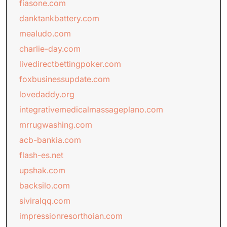
fiasone.com
danktankbattery.com
mealudo.com
charlie-day.com
livedirectbettingpoker.com
foxbusinessupdate.com
lovedaddy.org
integrativemedicalmassageplano.com
mrrugwashing.com
acb-bankia.com
flash-es.net
upshak.com
backsilo.com
siviralqq.com
impressionresorthoian.com