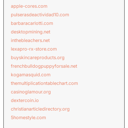
apple-cores.com
pulserasdeactividad10.com
barbaracarlotti.com
desktopmining.net
inthebleachers.net
lexapro-rx-store.com
buyskincareproducts.org
frenchbulldogpuppyforsale.net
kogamasquid.com
themultiplicationtablechart.com
casinoglamour.org
dextercoin.io
christianarticledirectory.org
5homestyle.com