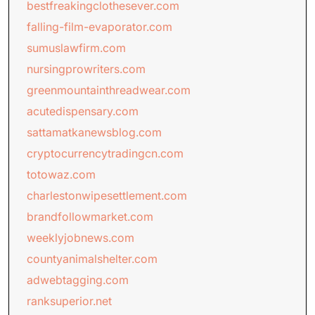
bestfreakingclothesever.com
falling-film-evaporator.com
sumuslawfirm.com
nursingprowriters.com
greenmountainthreadwear.com
acutedispensary.com
sattamatkanewsblog.com
cryptocurrencytradingcn.com
totowaz.com
charlestonwipesettlement.com
brandfollowmarket.com
weeklyjobnews.com
countyanimalshelter.com
adwebtagging.com
ranksuperior.net