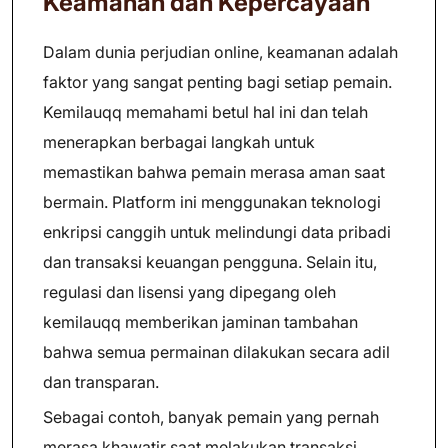
Keamanan dan Kepercayaan
Dalam dunia perjudian online, keamanan adalah
faktor yang sangat penting bagi setiap pemain.
Kemilauqq memahami betul hal ini dan telah
menerapkan berbagai langkah untuk
memastikan bahwa pemain merasa aman saat
bermain. Platform ini menggunakan teknologi
enkripsi canggih untuk melindungi data pribadi
dan transaksi keuangan pengguna. Selain itu,
regulasi dan lisensi yang dipegang oleh
kemilauqq memberikan jaminan tambahan
bahwa semua permainan dilakukan secara adil
dan transparan.
Sebagai contoh, banyak pemain yang pernah
merasa khawatir saat melakukan transaksi