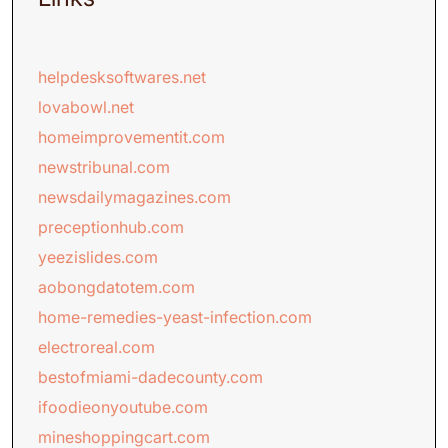
helpdesksoftwares.net
lovabowl.net
homeimprovementit.com
newstribunal.com
newsdailymagazines.com
preceptionhub.com
yeezislides.com
aobongdatotem.com
home-remedies-yeast-infection.com
electroreal.com
bestofmiami-dadecounty.com
ifoodieonyoutube.com
mineshoppingcart.com