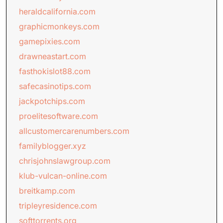
heraldcalifornia.com
graphicmonkeys.com
gamepixies.com
drawneastart.com
fasthokislot88.com
safecasinotips.com
jackpotchips.com
proelitesoftware.com
allcustomercarenumbers.com
familyblogger.xyz
chrisjohnslawgroup.com
klub-vulcan-online.com
breitkamp.com
tripleyresidence.com
softtorrents.org