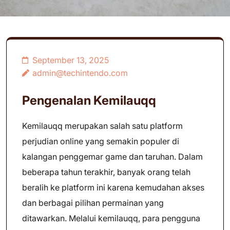
September 13, 2025
admin@techintendo.com
Pengenalan Kemilauqq
Kemilauqq merupakan salah satu platform
perjudian online yang semakin populer di
kalangan penggemar game dan taruhan. Dalam
beberapa tahun terakhir, banyak orang telah
beralih ke platform ini karena kemudahan akses
dan berbagai pilihan permainan yang
ditawarkan. Melalui kemilauqq, para pengguna