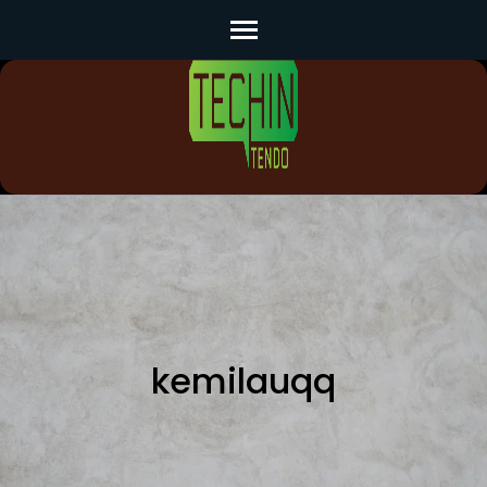
Skip
to
content
(Press
Enter)
kemilauqq