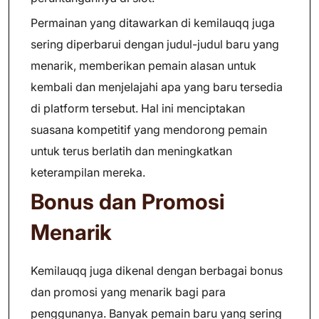
Permainan yang ditawarkan di kemilauqq juga
sering diperbarui dengan judul-judul baru yang
menarik, memberikan pemain alasan untuk
kembali dan menjelajahi apa yang baru tersedia
di platform tersebut. Hal ini menciptakan
suasana kompetitif yang mendorong pemain
untuk terus berlatih dan meningkatkan
keterampilan mereka.
Bonus dan Promosi
Menarik
Kemilauqq juga dikenal dengan berbagai bonus
dan promosi yang menarik bagi para
penggunanya. Banyak pemain baru yang sering