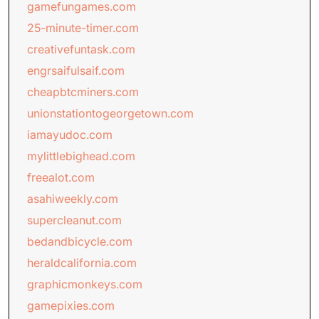
gamefungames.com
25-minute-timer.com
creativefuntask.com
engrsaifulsaif.com
cheapbtcminers.com
unionstationtogeorgetown.com
iamayudoc.com
mylittlebighead.com
freealot.com
asahiweekly.com
supercleanut.com
bedandbicycle.com
heraldcalifornia.com
graphicmonkeys.com
gamepixies.com