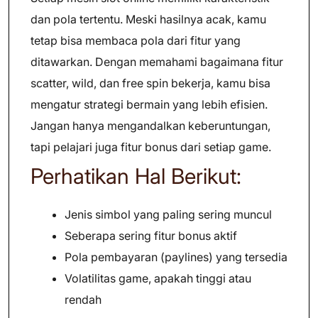
dan pola tertentu. Meski hasilnya acak, kamu
tetap bisa membaca pola dari fitur yang
ditawarkan. Dengan memahami bagaimana fitur
scatter, wild, dan free spin bekerja, kamu bisa
mengatur strategi bermain yang lebih efisien.
Jangan hanya mengandalkan keberuntungan,
tapi pelajari juga fitur bonus dari setiap game.
Perhatikan Hal Berikut:
Jenis simbol yang paling sering muncul
Seberapa sering fitur bonus aktif
Pola pembayaran (paylines) yang tersedia
Volatilitas game, apakah tinggi atau
rendah