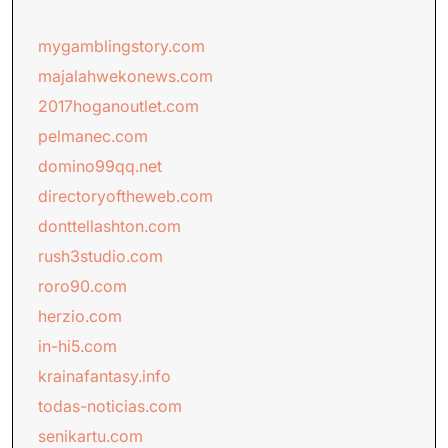
mygamblingstory.com
majalahwekonews.com
2017hoganoutlet.com
pelmanec.com
domino99qq.net
directoryoftheweb.com
donttellashton.com
rush3studio.com
roro90.com
herzio.com
in-hi5.com
krainafantasy.info
todas-noticias.com
senikartu.com