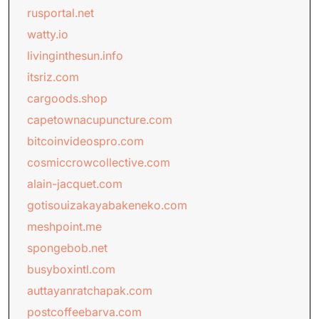
rusportal.net
watty.io
livinginthesun.info
itsriz.com
cargoods.shop
capetownacupuncture.com
bitcoinvideospro.com
cosmiccrowcollective.com
alain-jacquet.com
gotisouizakayabakeneko.com
meshpoint.me
spongebob.net
busyboxintl.com
auttayanratchapak.com
postcoffeebarva.com