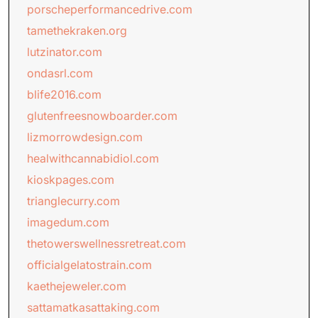
porscheperformancedrive.com
tamethekraken.org
lutzinator.com
ondasrl.com
blife2016.com
glutenfreesnowboarder.com
lizmorrowdesign.com
healwithcannabidiol.com
kioskpages.com
trianglecurry.com
imagedum.com
thetowerswellnessretreat.com
officialgelatostrain.com
kaethejeweler.com
sattamatkasattaking.com