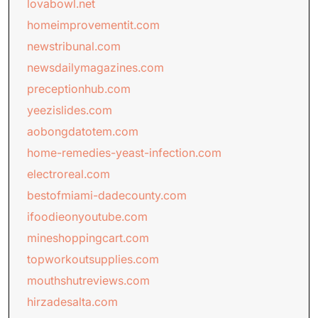
lovabowl.net
homeimprovementit.com
newstribunal.com
newsdailymagazines.com
preceptionhub.com
yeezislides.com
aobongdatotem.com
home-remedies-yeast-infection.com
electroreal.com
bestofmiami-dadecounty.com
ifoodieonyoutube.com
mineshoppingcart.com
topworkoutsupplies.com
mouthshutreviews.com
hirzadesalta.com