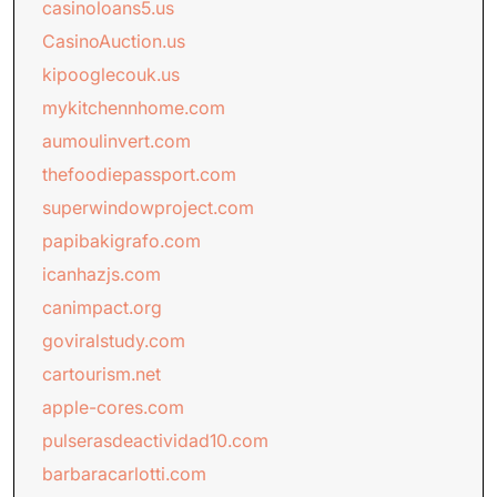
casinoloans5.us
CasinoAuction.us
kipooglecouk.us
mykitchennhome.com
aumoulinvert.com
thefoodiepassport.com
superwindowproject.com
papibakigrafo.com
icanhazjs.com
canimpact.org
goviralstudy.com
cartourism.net
apple-cores.com
pulserasdeactividad10.com
barbaracarlotti.com