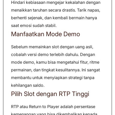
Hindari kebiasaan mengejar kekalahan dengan
menaikkan taruhan secara drastis. Tarik napas,
berhenti sejenak, dan kembali bermain hanya
saat emosi sudah stabil.
Manfaatkan Mode Demo
Sebelum memainkan slot dengan uang asli,
cobalah versi demo terlebih dahulu. Dengan
mode demo, kamu bisa mengetahui fitur, ritme
permainan, dan tingkat kesulitannya. Ini sangat
membantu untuk menyiapkan strategi tanpa
kehilangan saldo.
Pilih Slot dengan RTP Tinggi
RTP atau Return to Player adalah persentase
kemenangan yang bisa dikembalikan kepada