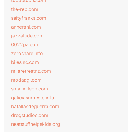
top50tools.com
the-rep.com
saltyfranks.com
annerani.com
jazzatude.com
0022pa.com
zeroshare.info
bilesinc.com
milaretreatnz.com
modaagi.com
smallvilleph.com
galiciasuroeste.info
batallasdeguerra.com
dregstudios.com
neatstuffhelpskids.org