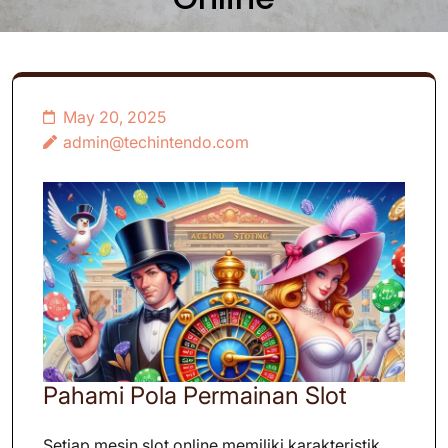
May 20, 2025
admin@techintendo.com
Pahami Pola Permainan Slot
Setiap mesin slot online memiliki karakteristik