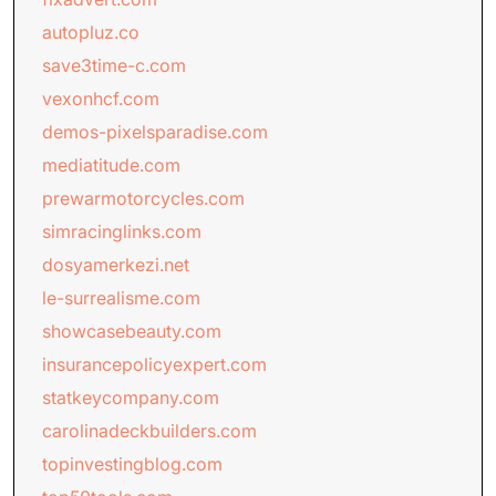
autopluz.co
save3time-c.com
vexonhcf.com
demos-pixelsparadise.com
mediatitude.com
prewarmotorcycles.com
simracinglinks.com
dosyamerkezi.net
le-surrealisme.com
showcasebeauty.com
insurancepolicyexpert.com
statkeycompany.com
carolinadeckbuilders.com
topinvestingblog.com