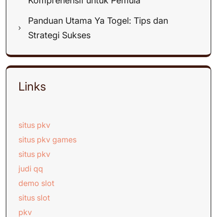
Komprehensif untuk Pemula
Panduan Utama Ya Togel: Tips dan
Strategi Sukses
Links
situs pkv
situs pkv games
situs pkv
judi qq
demo slot
situs slot
pkv