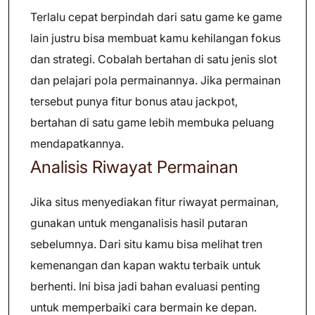
Terlalu cepat berpindah dari satu game ke game
lain justru bisa membuat kamu kehilangan fokus
dan strategi. Cobalah bertahan di satu jenis slot
dan pelajari pola permainannya. Jika permainan
tersebut punya fitur bonus atau jackpot,
bertahan di satu game lebih membuka peluang
mendapatkannya.
Analisis Riwayat Permainan
Jika situs menyediakan fitur riwayat permainan,
gunakan untuk menganalisis hasil putaran
sebelumnya. Dari situ kamu bisa melihat tren
kemenangan dan kapan waktu terbaik untuk
berhenti. Ini bisa jadi bahan evaluasi penting
untuk memperbaiki cara bermain ke depan.