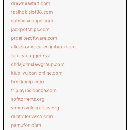
drawneastart.com
fasthokislot88.com
safecasinotips.com
jackpotchips.com
proelitesoftware.com
allcustomercarenumbers.com
familyblogger.xyz
chrisjohnslawgroup.com
klub-vulcan-online.com
breitkamp.com
tripleyresidence.com
softtorrents.org
somosvulnerables.org
duatloterrassa.com
pamufon.com