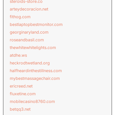
steroids-store.co
arteydecoracion.net
fithog.com
bestlaptopbestmonitor.com
georginaryland.com
roseandbasil.com
thewhitewhitelights.com
atdhe.ws
heckrodtwetland.org
halfheardinthestillness.com
mybestmassagechair.com
ericreed.net
fluxetine.com
mobilecasino8760.com
betqq3.net