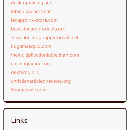
desktopmining.net
inthebleachers.net
lexapro-rx-store.com
buyskincareproducts.org
frenchbulldogpuppyforsale.net
kogamasquid.com
themultiplicationtablechart.com
casinoglamour.org
dextercoin.io
christianarticledirectory.org
5homestyle.com
Links