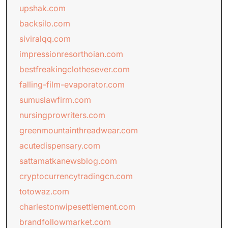
upshak.com
backsilo.com
siviralqq.com
impressionresorthoian.com
bestfreakingclothesever.com
falling-film-evaporator.com
sumuslawfirm.com
nursingprowriters.com
greenmountainthreadwear.com
acutedispensary.com
sattamatkanewsblog.com
cryptocurrencytradingcn.com
totowaz.com
charlestonwipesettlement.com
brandfollowmarket.com