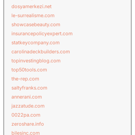
dosyamerkezi.net
le-surrealisme.com
showcasebeauty.com
insurancepolicyexpert.com
statkeycompany.com
carolinadeckbuilders.com
topinvestingblog.com
top50tools.com
the-rep.com
saltyfranks.com
annerani.com
jazzatude.com
0022pa.com
zeroshare.info
bilesinc.com