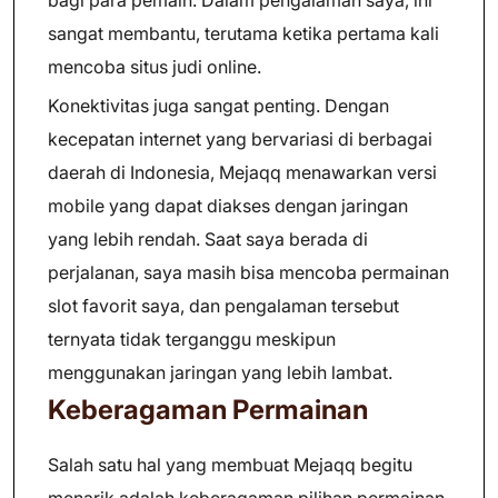
bagi para pemain. Dalam pengalaman saya, ini
sangat membantu, terutama ketika pertama kali
mencoba situs judi online.
Konektivitas juga sangat penting. Dengan
kecepatan internet yang bervariasi di berbagai
daerah di Indonesia, Mejaqq menawarkan versi
mobile yang dapat diakses dengan jaringan
yang lebih rendah. Saat saya berada di
perjalanan, saya masih bisa mencoba permainan
slot favorit saya, dan pengalaman tersebut
ternyata tidak terganggu meskipun
menggunakan jaringan yang lebih lambat.
Keberagaman Permainan
Salah satu hal yang membuat Mejaqq begitu