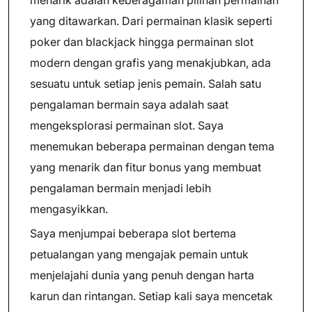
menarik adalah keberagaman pilihan permainan
yang ditawarkan. Dari permainan klasik seperti
poker dan blackjack hingga permainan slot
modern dengan grafis yang menakjubkan, ada
sesuatu untuk setiap jenis pemain. Salah satu
pengalaman bermain saya adalah saat
mengeksplorasi permainan slot. Saya
menemukan beberapa permainan dengan tema
yang menarik dan fitur bonus yang membuat
pengalaman bermain menjadi lebih
mengasyikkan.
Saya menjumpai beberapa slot bertema
petualangan yang mengajak pemain untuk
menjelajahi dunia yang penuh dengan harta
karun dan rintangan. Setiap kali saya mencetak