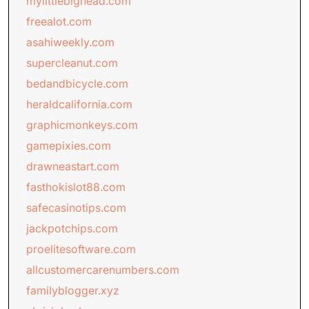
mylittlebighead.com
freealot.com
asahiweekly.com
supercleanut.com
bedandbicycle.com
heraldcalifornia.com
graphicmonkeys.com
gamepixies.com
drawneastart.com
fasthokislot88.com
safecasinotips.com
jackpotchips.com
proelitesoftware.com
allcustomercarenumbers.com
familyblogger.xyz