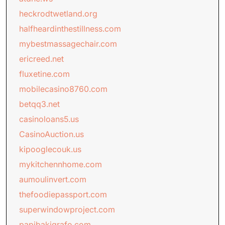
heckrodtwetland.org
halfheardinthestillness.com
mybestmassagechair.com
ericreed.net
fluxetine.com
mobilecasino8760.com
betqq3.net
casinoloans5.us
CasinoAuction.us
kipooglecouk.us
mykitchennhome.com
aumoulinvert.com
thefoodiepassport.com
superwindowproject.com
papibakigrafo.com