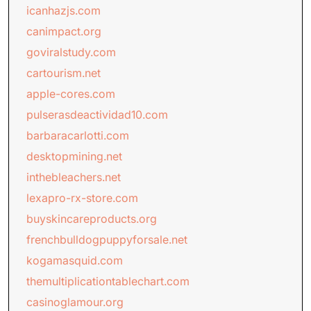
icanhazjs.com
canimpact.org
goviralstudy.com
cartourism.net
apple-cores.com
pulserasdeactividad10.com
barbaracarlotti.com
desktopmining.net
inthebleachers.net
lexapro-rx-store.com
buyskincareproducts.org
frenchbulldogpuppyforsale.net
kogamasquid.com
themultiplicationtablechart.com
casinoglamour.org