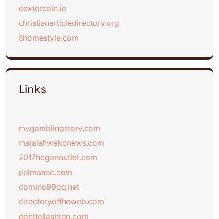
dextercoin.io
christianarticledirectory.org
5homestyle.com
Links
mygamblingstory.com
majalahwekonews.com
2017hoganoutlet.com
pelmanec.com
domino99qq.net
directoryoftheweb.com
donttellashton.com