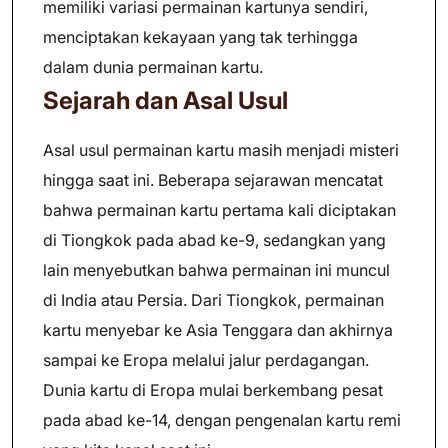
memiliki variasi permainan kartunya sendiri,
menciptakan kekayaan yang tak terhingga
dalam dunia permainan kartu.
Sejarah dan Asal Usul
Asal usul permainan kartu masih menjadi misteri
hingga saat ini. Beberapa sejarawan mencatat
bahwa permainan kartu pertama kali diciptakan
di Tiongkok pada abad ke-9, sedangkan yang
lain menyebutkan bahwa permainan ini muncul
di India atau Persia. Dari Tiongkok, permainan
kartu menyebar ke Asia Tenggara dan akhirnya
sampai ke Eropa melalui jalur perdagangan.
Dunia kartu di Eropa mulai berkembang pesat
pada abad ke-14, dengan pengenalan kartu remi