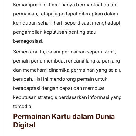
Kemampuan ini tidak hanya bermanfaat dalam
permainan, tetapi juga dapat diterapkan dalam
kehidupan sehari-hari, seperti saat menghadapi
pengambilan keputusan penting atau
bernegosiasi.
Sementara itu, dalam permainan seperti Remi,
pemain perlu membuat rencana jangka panjang
dan memahami dinamika permainan yang selalu
berubah. Hal ini mendorong pemain untuk
beradaptasi dengan cepat dan membuat
keputusan strategis berdasarkan informasi yang
tersedia.
Permainan Kartu dalam Dunia
Digital