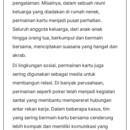
pengalaman. Misalnya, dalam sebuah reuni
keluarga yang diadakan di rumah nenek,
permainan kartu menjadi pusat perhatian.
Seluruh anggota keluarga, dari anak-anak
hingga orang tua, berkumpul dan bermain
bersama, menciptakan suasana yang hangat dan
akrab.
Di lingkungan sosial, permainan kartu juga
sering digunakan sebagai media untuk
membangun relasi. Di banyak perusahaan,
permainan seperti poker telah menjadi kegiatan
santai yang membantu mempererat hubungan
antar rekan kerja. Dalam beberapa kasus, tim
yang sering bermain kartu bersama cenderung
lebih kompak dan memiliki komunikasi yang