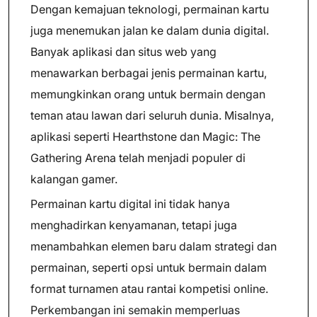
Dengan kemajuan teknologi, permainan kartu
juga menemukan jalan ke dalam dunia digital.
Banyak aplikasi dan situs web yang
menawarkan berbagai jenis permainan kartu,
memungkinkan orang untuk bermain dengan
teman atau lawan dari seluruh dunia. Misalnya,
aplikasi seperti Hearthstone dan Magic: The
Gathering Arena telah menjadi populer di
kalangan gamer.
Permainan kartu digital ini tidak hanya
menghadirkan kenyamanan, tetapi juga
menambahkan elemen baru dalam strategi dan
permainan, seperti opsi untuk bermain dalam
format turnamen atau rantai kompetisi online.
Perkembangan ini semakin memperluas