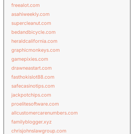
freealot.com
asahiweekly.com
supercleanut.com
bedandbicycle.com
heraldcalifornia.com
graphicmonkeys.com
gamepixies.com
drawneastart.com
fasthokislot88.com
safecasinotips.com
jackpotchips.com
proelitesoftware.com
allcustomercarenumbers.com
familyblogger.xyz
chrisjohnslawgroup.com