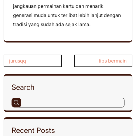
jangkauan permainan kartu dan menarik
generasi muda untuk terlibat lebih lanjut dengan
tradisi yang sudah ada sejak lama.
Post
jurusqq
tips bermain
navigation
Search
Recent Posts