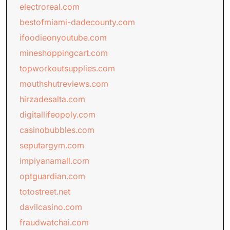
electroreal.com
bestofmiami-dadecounty.com
ifoodieonyoutube.com
mineshoppingcart.com
topworkoutsupplies.com
mouthshutreviews.com
hirzadesalta.com
digitallifeopoly.com
casinobubbles.com
seputargym.com
impiyanamall.com
optguardian.com
totostreet.net
davilcasino.com
fraudwatchai.com