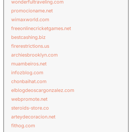
wonderfultraveling.com
promocioname.net
wimaxworld.com
freeonlinecricketgames.net
bestcashing.biz
firerestrictions.us
archiesbrooklyn.com
muambeiros.net
infozblog.com
chonbaihat.com
elblogdeoscargonzalez.com
webpromote.net
steroids-store.co
arteydecoracion.net
fithog.com