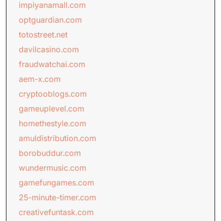
impiyanamall.com
optguardian.com
totostreet.net
davilcasino.com
fraudwatchai.com
aem-x.com
cryptooblogs.com
gameuplevel.com
homethestyle.com
amuldistribution.com
borobuddur.com
wundermusic.com
gamefungames.com
25-minute-timer.com
creativefuntask.com