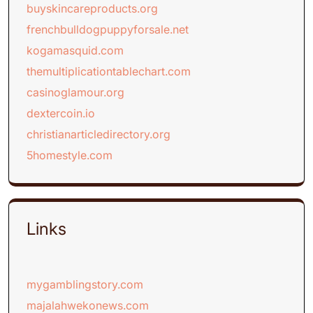
buyskincareproducts.org
frenchbulldogpuppyforsale.net
kogamasquid.com
themultiplicationtablechart.com
casinoglamour.org
dextercoin.io
christianarticledirectory.org
5homestyle.com
Links
mygamblingstory.com
majalahwekonews.com