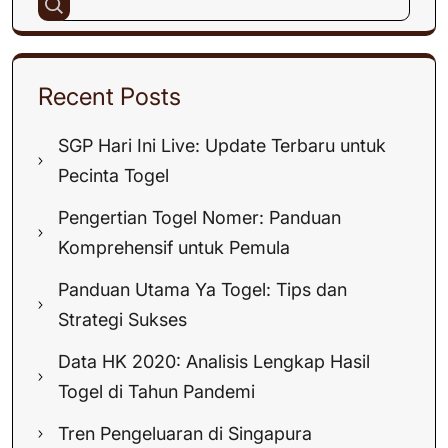
Recent Posts
SGP Hari Ini Live: Update Terbaru untuk
Pecinta Togel
Pengertian Togel Nomer: Panduan
Komprehensif untuk Pemula
Panduan Utama Ya Togel: Tips dan
Strategi Sukses
Data HK 2020: Analisis Lengkap Hasil
Togel di Tahun Pandemi
Tren Pengeluaran di Singapura