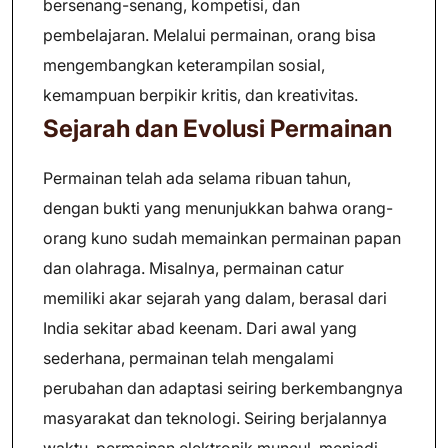
bersenang-senang, kompetisi, dan
pembelajaran. Melalui permainan, orang bisa
mengembangkan keterampilan sosial,
kemampuan berpikir kritis, dan kreativitas.
Sejarah dan Evolusi Permainan
Permainan telah ada selama ribuan tahun,
dengan bukti yang menunjukkan bahwa orang-
orang kuno sudah memainkan permainan papan
dan olahraga. Misalnya, permainan catur
memiliki akar sejarah yang dalam, berasal dari
India sekitar abad keenam. Dari awal yang
sederhana, permainan telah mengalami
perubahan dan adaptasi seiring berkembangnya
masyarakat dan teknologi. Seiring berjalannya