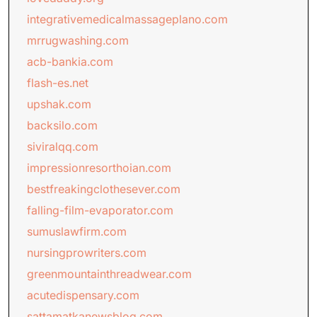
integrativemedicalmassageplano.com
mrrugwashing.com
acb-bankia.com
flash-es.net
upshak.com
backsilo.com
siviralqq.com
impressionresorthoian.com
bestfreakingclothesever.com
falling-film-evaporator.com
sumuslawfirm.com
nursingprowriters.com
greenmountainthreadwear.com
acutedispensary.com
sattamatkanewsblog.com