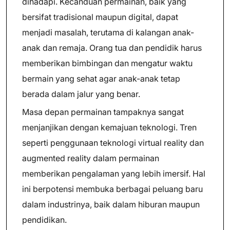
dihadapi. Kecanduan permainan, baik yang
bersifat tradisional maupun digital, dapat
menjadi masalah, terutama di kalangan anak-
anak dan remaja. Orang tua dan pendidik harus
memberikan bimbingan dan mengatur waktu
bermain yang sehat agar anak-anak tetap
berada dalam jalur yang benar.
Masa depan permainan tampaknya sangat
menjanjikan dengan kemajuan teknologi. Tren
seperti penggunaan teknologi virtual reality dan
augmented reality dalam permainan
memberikan pengalaman yang lebih imersif. Hal
ini berpotensi membuka berbagai peluang baru
dalam industrinya, baik dalam hiburan maupun
pendidikan.