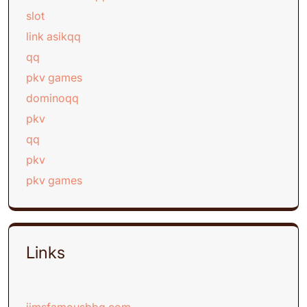
slot
link asikqq
qq
pkv games
dominoqq
pkv
qq
pkv
pkv games
Links