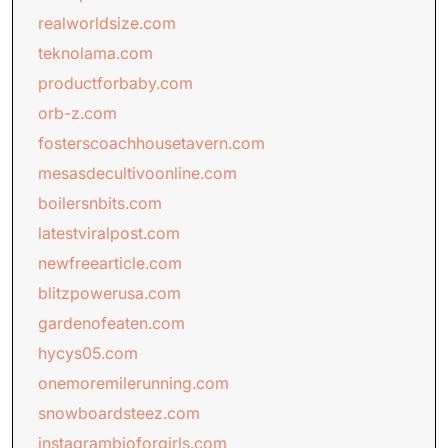
realworldsize.com
teknolama.com
productforbaby.com
orb-z.com
fosterscoachhousetavern.com
mesasdecultivoonline.com
boilersnbits.com
latestviralpost.com
newfreearticle.com
blitzpowerusa.com
gardenofeaten.com
hycys05.com
onemoremilerunning.com
snowboardsteez.com
instagrambioforgirls.com