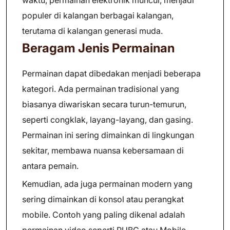
waktu, permainan elektronik muncul, menjadi
populer di kalangan berbagai kalangan,
terutama di kalangan generasi muda.
Beragam Jenis Permainan
Permainan dapat dibedakan menjadi beberapa
kategori. Ada permainan tradisional yang
biasanya diwariskan secara turun-temurun,
seperti congklak, layang-layang, dan gasing.
Permainan ini sering dimainkan di lingkungan
sekitar, membawa nuansa kebersamaan di
antara pemain.
Kemudian, ada juga permainan modern yang
sering dimainkan di konsol atau perangkat
mobile. Contoh yang paling dikenal adalah