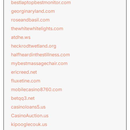
bestlaptopbestmonitor.com
georginaryland.com
roseandbasil.com
thewhitewhitelights.com
atdhe.ws
heckrodtwetland.org
halfheardinthestillness.com
mybestmassagechair.com
ericreed.net
fluxetine.com
mobilecasino8760.com
betqq3.net
casinoloans5.us
CasinoAuction.us
kipooglecouk.us