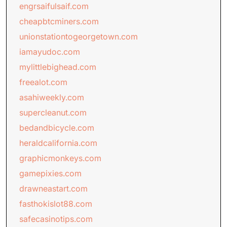
engrsaifulsaif.com
cheapbtcminers.com
unionstationtogeorgetown.com
iamayudoc.com
mylittlebighead.com
freealot.com
asahiweekly.com
supercleanut.com
bedandbicycle.com
heraldcalifornia.com
graphicmonkeys.com
gamepixies.com
drawneastart.com
fasthokislot88.com
safecasinotips.com