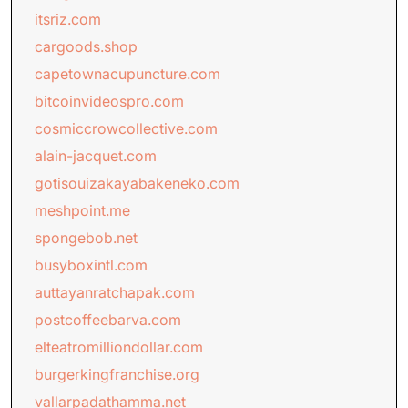
itsriz.com
cargoods.shop
capetownacupuncture.com
bitcoinvideospro.com
cosmiccrowcollective.com
alain-jacquet.com
gotisouizakayabakeneko.com
meshpoint.me
spongebob.net
busyboxintl.com
auttayanratchapak.com
postcoffeebarva.com
elteatromilliondollar.com
burgerkingfranchise.org
vallarpadathamma.net