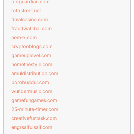
optguardian.com
totostreet.net
davilcasino.com
fraudwatchai.com
aem-x.com
cryptooblogs.com
gameuplevel.com
homethestyle.com
amuldistribution.com
borobuddur.com
wundermusic.com
gamefungames.com
25-minute-timer.com
creativefuntask.com
engrsaifulsaif.com