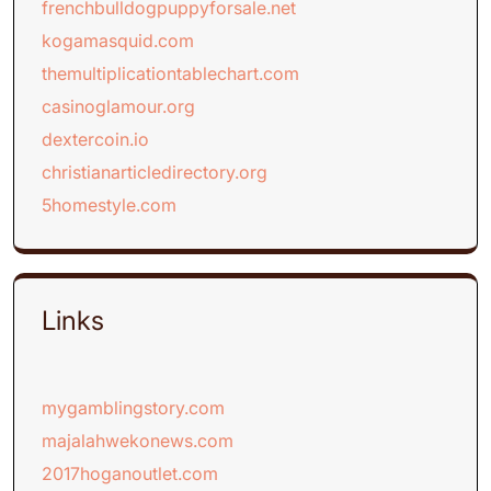
frenchbulldogpuppyforsale.net
kogamasquid.com
themultiplicationtablechart.com
casinoglamour.org
dextercoin.io
christianarticledirectory.org
5homestyle.com
Links
mygamblingstory.com
majalahwekonews.com
2017hoganoutlet.com