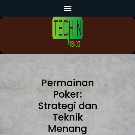
Skip
to
content
(Press
Enter)
Permainan
Poker:
Strategi dan
Teknik
Menang