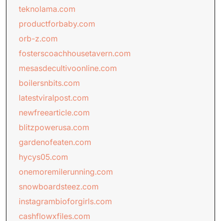
teknolama.com
productforbaby.com
orb-z.com
fosterscoachhousetavern.com
mesasdecultivoonline.com
boilersnbits.com
latestviralpost.com
newfreearticle.com
blitzpowerusa.com
gardenofeaten.com
hycys05.com
onemoremilerunning.com
snowboardsteez.com
instagrambioforgirls.com
cashflowxfiles.com