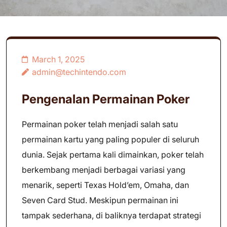
March 1, 2025
admin@techintendo.com
Pengenalan Permainan Poker
Permainan poker telah menjadi salah satu
permainan kartu yang paling populer di seluruh
dunia. Sejak pertama kali dimainkan, poker telah
berkembang menjadi berbagai variasi yang
menarik, seperti Texas Hold’em, Omaha, dan
Seven Card Stud. Meskipun permainan ini
tampak sederhana, di baliknya terdapat strategi