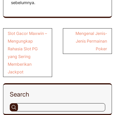
sebelumnya.
Post
Slot Gacor Maxwin –
Mengenal Jenis-
navigation
Mengungkap
Jenis Permainan
Rahasia Slot PG
Poker
yang Sering
Memberikan
Jackpot
Search