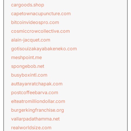
cargoods.shop
capetownacupuncture.com
bitcoinvideospro.com
cosmiccrowcollective.com
alain-jacquet.com
gotisouizakayabakeneko.com
meshpoint.me
spongebob.net
busyboxintl.com
auttayanratchapak.com
postcoffeebarva.com
elteatromilliondollar.com
burgerkingfranchise.org
vallarpadathamma.net
realworldsize.com