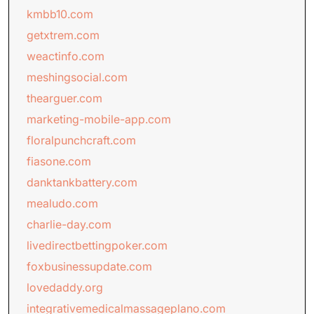
kmbb10.com
getxtrem.com
weactinfo.com
meshingsocial.com
thearguer.com
marketing-mobile-app.com
floralpunchcraft.com
fiasone.com
danktankbattery.com
mealudo.com
charlie-day.com
livedirectbettingpoker.com
foxbusinessupdate.com
lovedaddy.org
integrativemedicalmassageplano.com