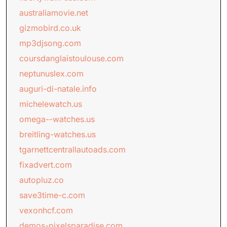
australiamovie.net
gizmobird.co.uk
mp3djsong.com
coursdanglaistoulouse.com
neptunuslex.com
auguri-di-natale.info
michelewatch.us
omega--watches.us
breitling-watches.us
tgarnettcentrallautoads.com
fixadvert.com
autopluz.co
save3time-c.com
vexonhcf.com
demos-pixelsparadise.com