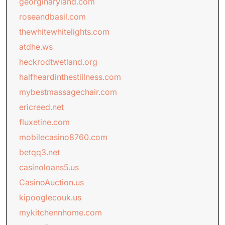
georginaryland.com
roseandbasil.com
thewhitewhitelights.com
atdhe.ws
heckrodtwetland.org
halfheardinthestillness.com
mybestmassagechair.com
ericreed.net
fluxetine.com
mobilecasino8760.com
betqq3.net
casinoloans5.us
CasinoAuction.us
kipooglecouk.us
mykitchennhome.com