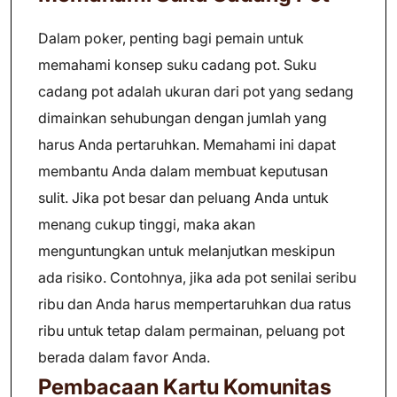
Dalam poker, penting bagi pemain untuk
memahami konsep suku cadang pot. Suku
cadang pot adalah ukuran dari pot yang sedang
dimainkan sehubungan dengan jumlah yang
harus Anda pertaruhkan. Memahami ini dapat
membantu Anda dalam membuat keputusan
sulit. Jika pot besar dan peluang Anda untuk
menang cukup tinggi, maka akan
menguntungkan untuk melanjutkan meskipun
ada risiko. Contohnya, jika ada pot senilai seribu
ribu dan Anda harus mempertaruhkan dua ratus
ribu untuk tetap dalam permainan, peluang pot
berada dalam favor Anda.
Pembacaan Kartu Komunitas