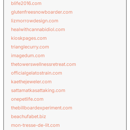
blife2016.com
glutenfreesnowboarder.com
lizmorrowdesign.com
healwithcannabidiol.com
kioskpages.com
trianglecurry.com
imagedum.com
thetowerswellnessretreat.com
officialgelatostrain.com
kaethejeweler.com
sattamatkasattaking.com
onepetlife.com
thebillboardexperiment.com
beachufabet.biz
mon-tresse-de-lit.com