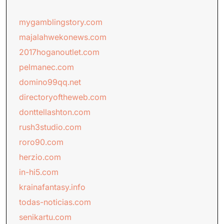
mygamblingstory.com
majalahwekonews.com
2017hoganoutlet.com
pelmanec.com
domino99qq.net
directoryoftheweb.com
donttellashton.com
rush3studio.com
roro90.com
herzio.com
in-hi5.com
krainafantasy.info
todas-noticias.com
senikartu.com