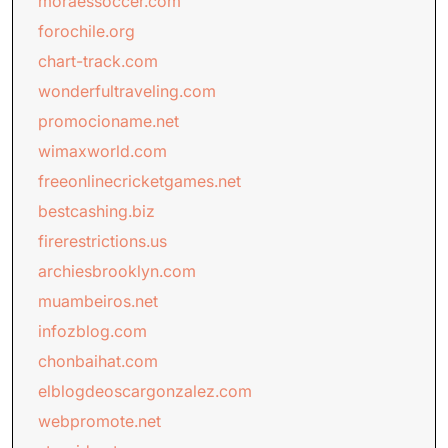
moraessoccer.com
forochile.org
chart-track.com
wonderfultraveling.com
promocioname.net
wimaxworld.com
freeonlinecricketgames.net
bestcashing.biz
firerestrictions.us
archiesbrooklyn.com
muambeiros.net
infozblog.com
chonbaihat.com
elblogdeoscargonzalez.com
webpromote.net