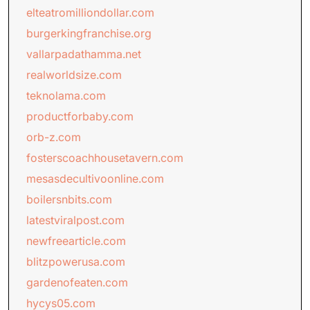
elteatromilliondollar.com
burgerkingfranchise.org
vallarpadathamma.net
realworldsize.com
teknolama.com
productforbaby.com
orb-z.com
fosterscoachhousetavern.com
mesasdecultivoonline.com
boilersnbits.com
latestviralpost.com
newfreearticle.com
blitzpowerusa.com
gardenofeaten.com
hycys05.com