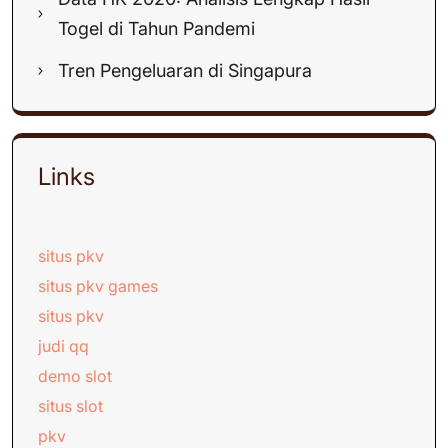
Togel di Tahun Pandemi
Tren Pengeluaran di Singapura
Links
situs pkv
situs pkv games
situs pkv
judi qq
demo slot
situs slot
pkv