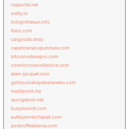
rusportal.net
watty.io
livinginthesun.info
itsriz.com
cargoods.shop
capetownacupuncture.com
bitcoinvideospro.com
cosmiccrowcollective.com
alain-jacquet.com
gotisouizakayabakeneko.com
meshpoint.me
spongebob.net
busyboxintl.com
auttayanratchapak.com
postcoffeebarva.com