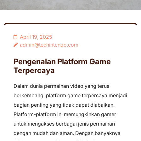
April 19, 2025
admin@techintendo.com
Pengenalan Platform Game
Terpercaya
Dalam dunia permainan video yang terus
berkembang, platform game terpercaya menjadi
bagian penting yang tidak dapat diabaikan.
Platform-platform ini memungkinkan gamer
untuk mengakses berbagai jenis permainan
dengan mudah dan aman. Dengan banyaknya