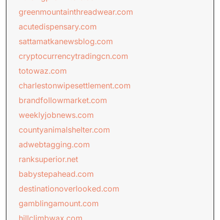
greenmountainthreadwear.com
acutedispensary.com
sattamatkanewsblog.com
cryptocurrencytradingcn.com
totowaz.com
charlestonwipesettlement.com
brandfollowmarket.com
weeklyjobnews.com
countyanimalshelter.com
adwebtagging.com
ranksuperior.net
babystepahead.com
destinationoverlooked.com
gamblingamount.com
hillclimbwax.com