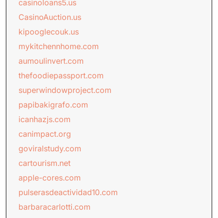
casinoloans5.us
CasinoAuction.us
kipooglecouk.us
mykitchennhome.com
aumoulinvert.com
thefoodiepassport.com
superwindowproject.com
papibakigrafo.com
icanhazjs.com
canimpact.org
goviralstudy.com
cartourism.net
apple-cores.com
pulserasdeactividad10.com
barbaracarlotti.com