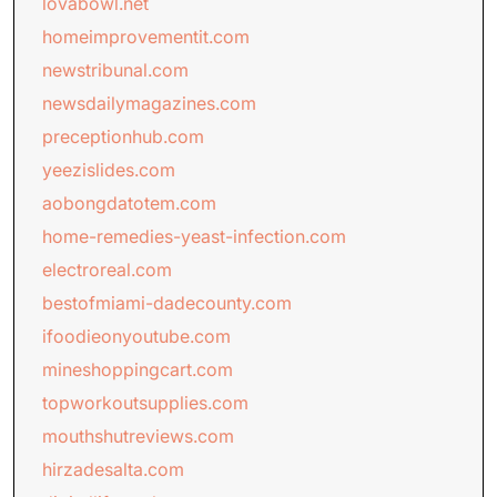
lovabowl.net
homeimprovementit.com
newstribunal.com
newsdailymagazines.com
preceptionhub.com
yeezislides.com
aobongdatotem.com
home-remedies-yeast-infection.com
electroreal.com
bestofmiami-dadecounty.com
ifoodieonyoutube.com
mineshoppingcart.com
topworkoutsupplies.com
mouthshutreviews.com
hirzadesalta.com