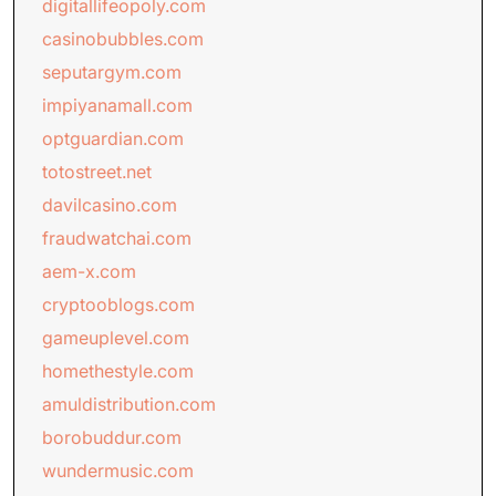
digitallifeopoly.com
casinobubbles.com
seputargym.com
impiyanamall.com
optguardian.com
totostreet.net
davilcasino.com
fraudwatchai.com
aem-x.com
cryptooblogs.com
gameuplevel.com
homethestyle.com
amuldistribution.com
borobuddur.com
wundermusic.com