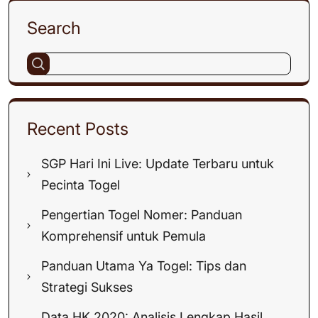
Search
Recent Posts
SGP Hari Ini Live: Update Terbaru untuk
Pecinta Togel
Pengertian Togel Nomer: Panduan
Komprehensif untuk Pemula
Panduan Utama Ya Togel: Tips dan
Strategi Sukses
Data HK 2020: Analisis Lengkap Hasil