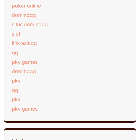
poker online
dominoqq
situs dominoqq
slot
link asikqq
qq
pkv games
dominoqq
pkv
qq
pkv
pkv games