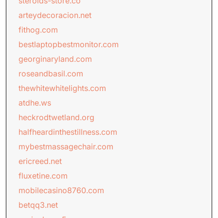
steroids-store.co
arteydecoracion.net
fithog.com
bestlaptopbestmonitor.com
georginaryland.com
roseandbasil.com
thewhitewhitelights.com
atdhe.ws
heckrodtwetland.org
halfheardinthestillness.com
mybestmassagechair.com
ericreed.net
fluxetine.com
mobilecasino8760.com
betqq3.net