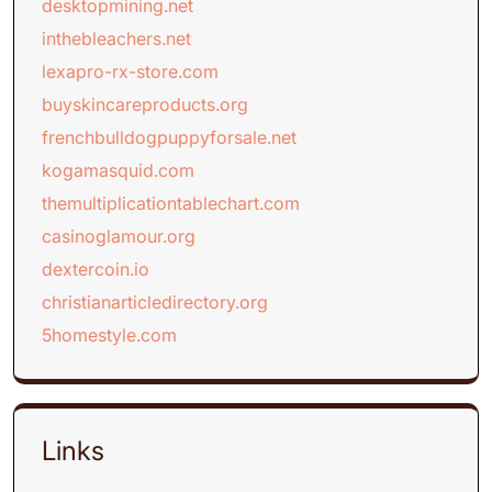
desktopmining.net
inthebleachers.net
lexapro-rx-store.com
buyskincareproducts.org
frenchbulldogpuppyforsale.net
kogamasquid.com
themultiplicationtablechart.com
casinoglamour.org
dextercoin.io
christianarticledirectory.org
5homestyle.com
Links