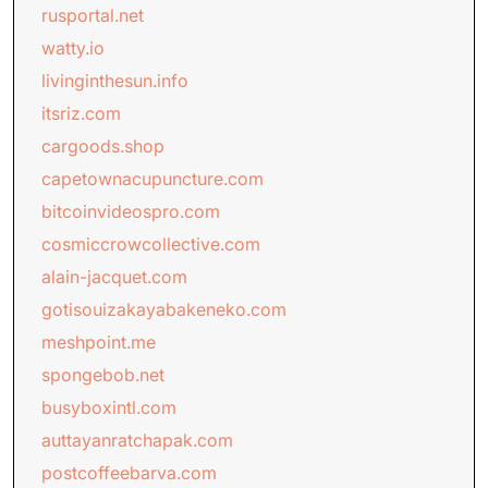
rusportal.net
watty.io
livinginthesun.info
itsriz.com
cargoods.shop
capetownacupuncture.com
bitcoinvideospro.com
cosmiccrowcollective.com
alain-jacquet.com
gotisouizakayabakeneko.com
meshpoint.me
spongebob.net
busyboxintl.com
auttayanratchapak.com
postcoffeebarva.com