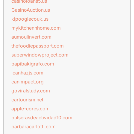
casinoloans5.us
CasinoAuction.us
kipooglecouk.us
mykitchennhome.com
aumoulinvert.com
thefoodiepassport.com
superwindowproject.com
papibakigrafo.com
icanhazjs.com
canimpact.org
goviralstudy.com
cartourism.net
apple-cores.com
pulserasdeactividad10.com
barbaracarlotti.com