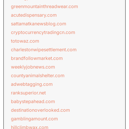
greenmountainthreadwear.com
acutedispensary.com
sattamatkanewsblog.com
cryptocurrencytradingcn.com
totowaz.com
charlestonwipesettlement.com
brandfollowmarket.com
weeklyjobnews.com
countyanimalshelter.com
adwebtagging.com
ranksuperior.net
babystepahead.com
destinationoverlooked.com
gamblingamount.com
hillclimbwax.com