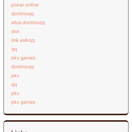
poker online
dominoqq
situs dominoqq
slot
link asikqq
qq
pkv games
dominoqq
pkv
qq
pkv
pkv games