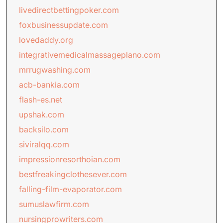
livedirectbettingpoker.com
foxbusinessupdate.com
lovedaddy.org
integrativemedicalmassageplano.com
mrrugwashing.com
acb-bankia.com
flash-es.net
upshak.com
backsilo.com
siviralqq.com
impressionresorthoian.com
bestfreakingclothesever.com
falling-film-evaporator.com
sumuslawfirm.com
nursingprowriters.com