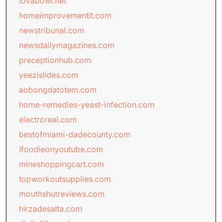
lovabowl.net
homeimprovementit.com
newstribunal.com
newsdailymagazines.com
preceptionhub.com
yeezislides.com
aobongdatotem.com
home-remedies-yeast-infection.com
electroreal.com
bestofmiami-dadecounty.com
ifoodieonyoutube.com
mineshoppingcart.com
topworkoutsupplies.com
mouthshutreviews.com
hirzadesalta.com