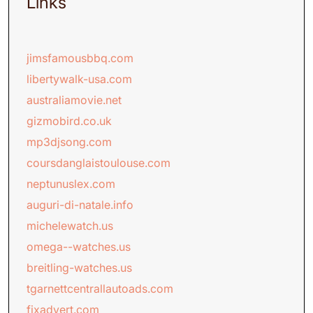
Links
jimsfamousbbq.com
libertywalk-usa.com
australiamovie.net
gizmobird.co.uk
mp3djsong.com
coursdanglaistoulouse.com
neptunuslex.com
auguri-di-natale.info
michelewatch.us
omega--watches.us
breitling-watches.us
tgarnettcentrallautoads.com
fixadvert.com