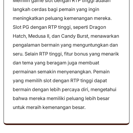
Memilih game slot dengan RTP tinggi adalah
langkah cerdas bagi pemain yang ingin
meningkatkan peluang kemenangan mereka.
Slot PG dengan RTP tinggi, seperti Dragon
Hatch, Medusa II, dan Candy Burst, menawarkan
pengalaman bermain yang menguntungkan dan
seru. Selain RTP tinggi, fitur bonus yang menarik
dan tema yang beragam juga membuat
permainan semakin menyenangkan. Pemain
yang memilih slot dengan RTP tinggi dapat
bermain dengan lebih percaya diri, mengetahui
bahwa mereka memiliki peluang lebih besar
untuk meraih kemenangan besar.