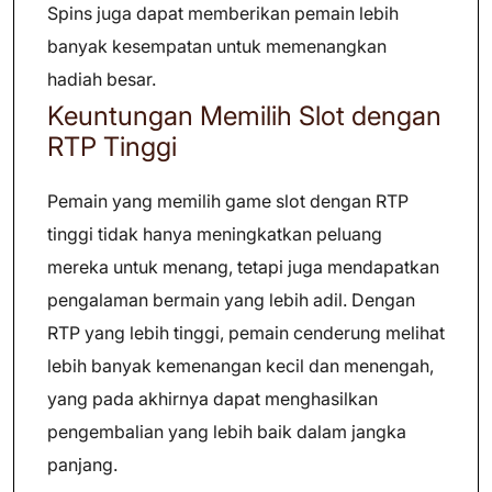
Spins juga dapat memberikan pemain lebih
banyak kesempatan untuk memenangkan
hadiah besar.
Keuntungan Memilih Slot dengan
RTP Tinggi
Pemain yang memilih game slot dengan RTP
tinggi tidak hanya meningkatkan peluang
mereka untuk menang, tetapi juga mendapatkan
pengalaman bermain yang lebih adil. Dengan
RTP yang lebih tinggi, pemain cenderung melihat
lebih banyak kemenangan kecil dan menengah,
yang pada akhirnya dapat menghasilkan
pengembalian yang lebih baik dalam jangka
panjang.