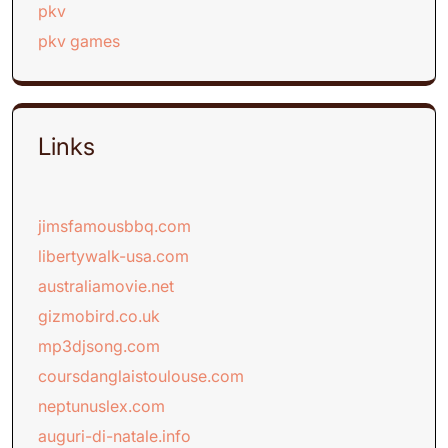
pkv
pkv games
Links
jimsfamousbbq.com
libertywalk-usa.com
australiamovie.net
gizmobird.co.uk
mp3djsong.com
coursdanglaistoulouse.com
neptunuslex.com
auguri-di-natale.info