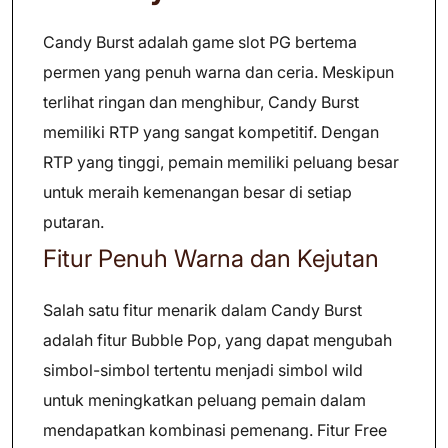
Candy Burst adalah game slot PG bertema
permen yang penuh warna dan ceria. Meskipun
terlihat ringan dan menghibur, Candy Burst
memiliki RTP yang sangat kompetitif. Dengan
RTP yang tinggi, pemain memiliki peluang besar
untuk meraih kemenangan besar di setiap
putaran.
Fitur Penuh Warna dan Kejutan
Salah satu fitur menarik dalam Candy Burst
adalah fitur Bubble Pop, yang dapat mengubah
simbol-simbol tertentu menjadi simbol wild
untuk meningkatkan peluang pemain dalam
mendapatkan kombinasi pemenang. Fitur Free