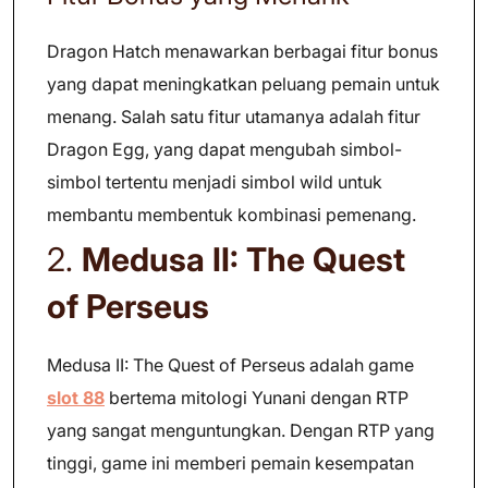
Dragon Hatch menawarkan berbagai fitur bonus
yang dapat meningkatkan peluang pemain untuk
menang. Salah satu fitur utamanya adalah fitur
Dragon Egg, yang dapat mengubah simbol-
simbol tertentu menjadi simbol wild untuk
membantu membentuk kombinasi pemenang.
2.
Medusa II: The Quest
of Perseus
Medusa II: The Quest of Perseus adalah game
slot 88
bertema mitologi Yunani dengan RTP
yang sangat menguntungkan. Dengan RTP yang
tinggi, game ini memberi pemain kesempatan