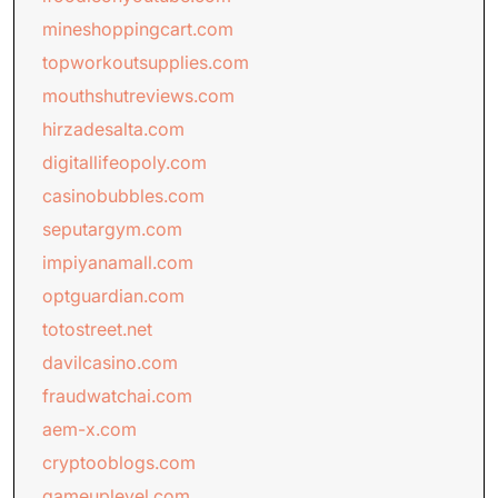
mineshoppingcart.com
topworkoutsupplies.com
mouthshutreviews.com
hirzadesalta.com
digitallifeopoly.com
casinobubbles.com
seputargym.com
impiyanamall.com
optguardian.com
totostreet.net
davilcasino.com
fraudwatchai.com
aem-x.com
cryptooblogs.com
gameuplevel.com