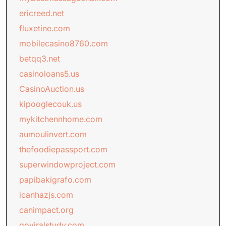
ericreed.net
fluxetine.com
mobilecasino8760.com
betqq3.net
casinoloans5.us
CasinoAuction.us
kipooglecouk.us
mykitchennhome.com
aumoulinvert.com
thefoodiepassport.com
superwindowproject.com
papibakigrafo.com
icanhazjs.com
canimpact.org
goviralstudy.com