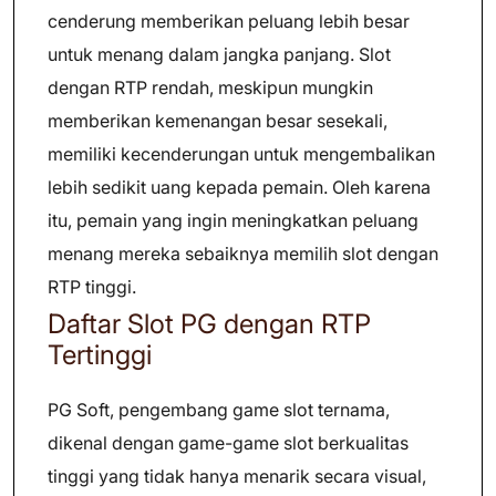
cenderung memberikan peluang lebih besar
untuk menang dalam jangka panjang. Slot
dengan RTP rendah, meskipun mungkin
memberikan kemenangan besar sesekali,
memiliki kecenderungan untuk mengembalikan
lebih sedikit uang kepada pemain. Oleh karena
itu, pemain yang ingin meningkatkan peluang
menang mereka sebaiknya memilih slot dengan
RTP tinggi.
Daftar Slot PG dengan RTP
Tertinggi
PG Soft, pengembang game slot ternama,
dikenal dengan game-game slot berkualitas
tinggi yang tidak hanya menarik secara visual,