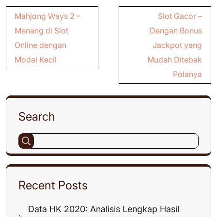
Post
Mahjong Ways 2 –
Slot Gacor –
navigation
Menang di Slot
Dengan Bonus
Online dengan
Jackpot yang
Modal Kecil
Mudah Ditebak
Polanya
Search
Recent Posts
Data HK 2020: Analisis Lengkap Hasil