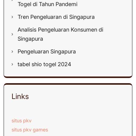
Togel di Tahun Pandemi
Tren Pengeluaran di Singapura
Analisis Pengeluaran Konsumen di
Singapura
Pengeluaran Singapura
tabel shio togel 2024
Links
situs pkv
situs pkv games