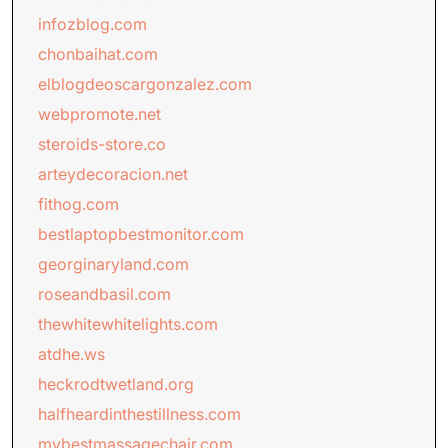
infozblog.com
chonbaihat.com
elblogdeoscargonzalez.com
webpromote.net
steroids-store.co
arteydecoracion.net
fithog.com
bestlaptopbestmonitor.com
georginaryland.com
roseandbasil.com
thewhitewhitelights.com
atdhe.ws
heckrodtwetland.org
halfheardinthestillness.com
mybestmassagechair.com