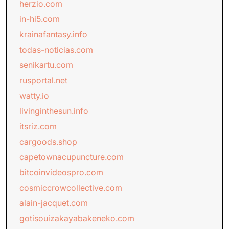
herzio.com
in-hi5.com
krainafantasy.info
todas-noticias.com
senikartu.com
rusportal.net
watty.io
livinginthesun.info
itsriz.com
cargoods.shop
capetownacupuncture.com
bitcoinvideospro.com
cosmiccrowcollective.com
alain-jacquet.com
gotisouizakayabakeneko.com