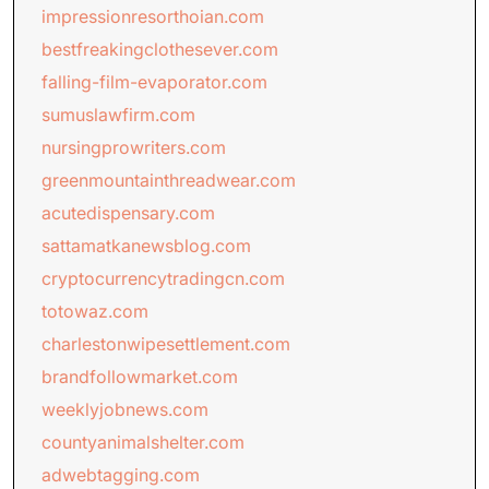
impressionresorthoian.com
bestfreakingclothesever.com
falling-film-evaporator.com
sumuslawfirm.com
nursingprowriters.com
greenmountainthreadwear.com
acutedispensary.com
sattamatkanewsblog.com
cryptocurrencytradingcn.com
totowaz.com
charlestonwipesettlement.com
brandfollowmarket.com
weeklyjobnews.com
countyanimalshelter.com
adwebtagging.com