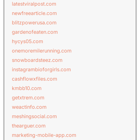
latestviralpost.com
newfreearticle.com
blitzpowerusa.com
gardenofeaten.com
hycys05.com
onemoremilerunning.com
snowboardsteez.com
instagrambioforgirls.com
cashflowxfiles.com
kmbb10.com
getxtrem.com
weactinfo.com
meshingsocial.com
thearguer.com
marketing-mobile-app.com