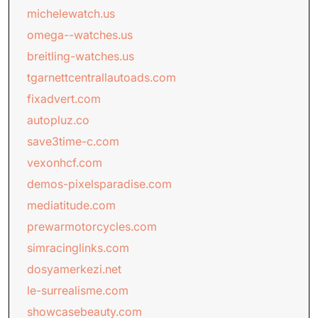
michelewatch.us
omega--watches.us
breitling-watches.us
tgarnettcentrallautoads.com
fixadvert.com
autopluz.co
save3time-c.com
vexonhcf.com
demos-pixelsparadise.com
mediatitude.com
prewarmotorcycles.com
simracinglinks.com
dosyamerkezi.net
le-surrealisme.com
showcasebeauty.com