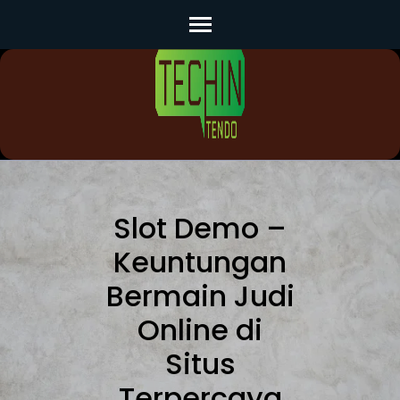
Skip
to
content
(Press
Enter)
Slot Demo –
Keuntungan
Bermain Judi
Online di
Situs
Terpercaya