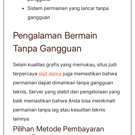
Sistem permainan yang lancar tanpa
gangguan
Pengalaman Bermain
Tanpa Gangguan
Selain kualitas grafis yang memukau, situs judi
terpercaya
slot demo
juga memastikan bahwa
permainan dapat dimainkan tanpa gangguan
teknis. Server yang stabil dan pengelolaan yang
baik memastikan bahwa Anda bisa menikmati
permainan tanpa lag atau kesulitan teknis
lainnya.
Pilihan Metode Pembayaran