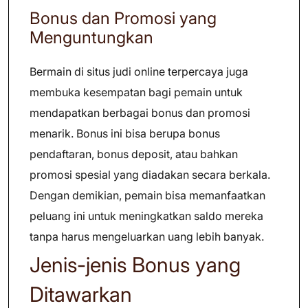
Bonus dan Promosi yang
Menguntungkan
Bermain di situs judi online terpercaya juga
membuka kesempatan bagi pemain untuk
mendapatkan berbagai bonus dan promosi
menarik. Bonus ini bisa berupa bonus
pendaftaran, bonus deposit, atau bahkan
promosi spesial yang diadakan secara berkala.
Dengan demikian, pemain bisa memanfaatkan
peluang ini untuk meningkatkan saldo mereka
tanpa harus mengeluarkan uang lebih banyak.
Jenis-jenis Bonus yang
Ditawarkan