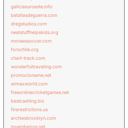
galiciasuroeste.info
batallasdeguerra.com
dregstudios.com
neatstuffhelpskids.org
moraessoccer.com
forochile.org
chart-track.com
wonderfultraveling.com
promocioname.net
wimaxworld.com
freeonlinecricketgames.net
bestcashing.biz
firerestrictions.us
archiesbrooklyn.com
muambeiros.net