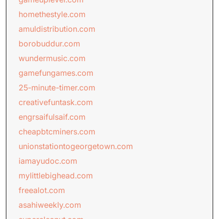
homethestyle.com
amuldistribution.com
borobuddur.com
wundermusic.com
gamefungames.com
25-minute-timer.com
creativefuntask.com
engrsaifulsaif.com
cheapbtcminers.com
unionstationtogeorgetown.com
iamayudoc.com
mylittlebighead.com
freealot.com
asahiweekly.com