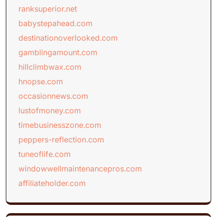
ranksuperior.net
babystepahead.com
destinationoverlooked.com
gamblingamount.com
hillclimbwax.com
hnopse.com
occasionnews.com
lustofmoney.com
timebusinesszone.com
peppers-reflection.com
tuneoflife.com
windowwellmaintenancepros.com
affiliateholder.com