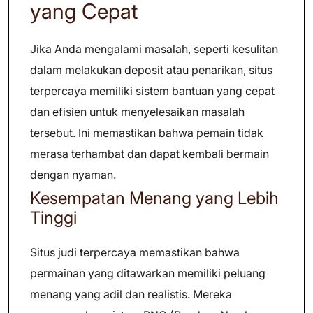
yang Cepat
Jika Anda mengalami masalah, seperti kesulitan
dalam melakukan deposit atau penarikan, situs
terpercaya memiliki sistem bantuan yang cepat
dan efisien untuk menyelesaikan masalah
tersebut. Ini memastikan bahwa pemain tidak
merasa terhambat dan dapat kembali bermain
dengan nyaman.
Kesempatan Menang yang Lebih
Tinggi
Situs judi terpercaya memastikan bahwa
permainan yang ditawarkan memiliki peluang
menang yang adil dan realistis. Mereka