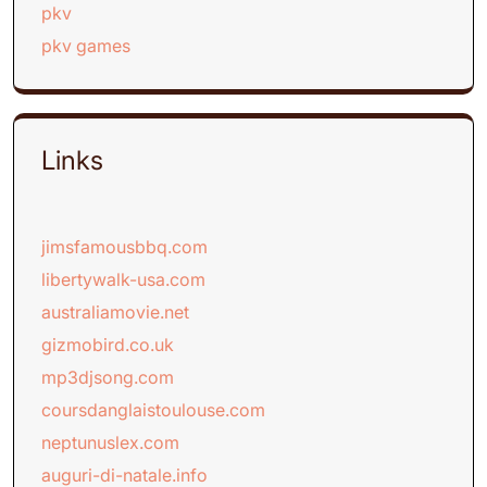
pkv
pkv games
Links
jimsfamousbbq.com
libertywalk-usa.com
australiamovie.net
gizmobird.co.uk
mp3djsong.com
coursdanglaistoulouse.com
neptunuslex.com
auguri-di-natale.info