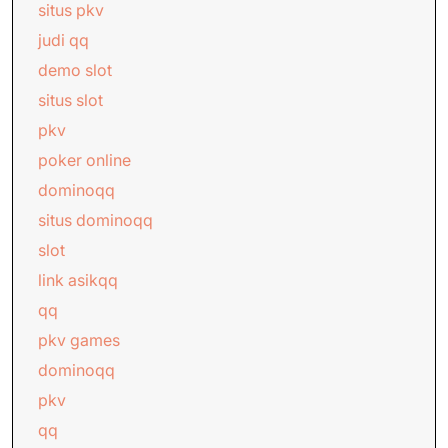
situs pkv
judi qq
demo slot
situs slot
pkv
poker online
dominoqq
situs dominoqq
slot
link asikqq
qq
pkv games
dominoqq
pkv
qq