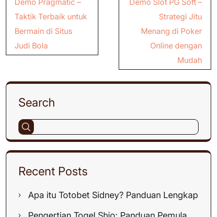
Demo Pragmatic –
Demo Slot PG Soft –
navigation
Taktik Terbaik untuk
Strategi Jitu
Bermain di Situs
Menang di Poker
Judi Bola
Online dengan
Mudah
Search
Recent Posts
Apa itu Totobet Sidney? Panduan Lengkap
Pengertian Togel Shio: Panduan Pemula