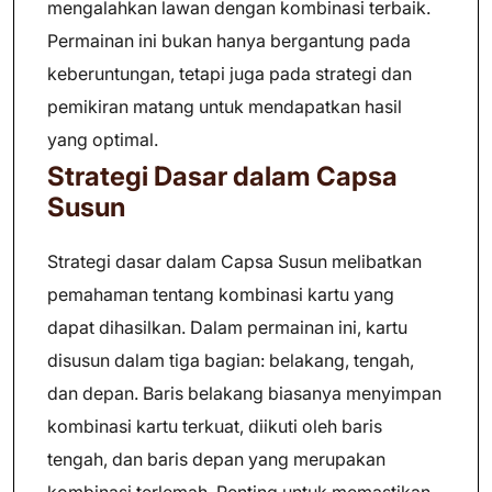
mengalahkan lawan dengan kombinasi terbaik.
Permainan ini bukan hanya bergantung pada
keberuntungan, tetapi juga pada strategi dan
pemikiran matang untuk mendapatkan hasil
yang optimal.
Strategi Dasar dalam Capsa
Susun
Strategi dasar dalam Capsa Susun melibatkan
pemahaman tentang kombinasi kartu yang
dapat dihasilkan. Dalam permainan ini, kartu
disusun dalam tiga bagian: belakang, tengah,
dan depan. Baris belakang biasanya menyimpan
kombinasi kartu terkuat, diikuti oleh baris
tengah, dan baris depan yang merupakan