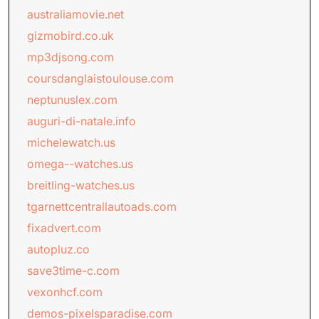
australiamovie.net
gizmobird.co.uk
mp3djsong.com
coursdanglaistoulouse.com
neptunuslex.com
auguri-di-natale.info
michelewatch.us
omega--watches.us
breitling-watches.us
tgarnettcentrallautoads.com
fixadvert.com
autopluz.co
save3time-c.com
vexonhcf.com
demos-pixelsparadise.com