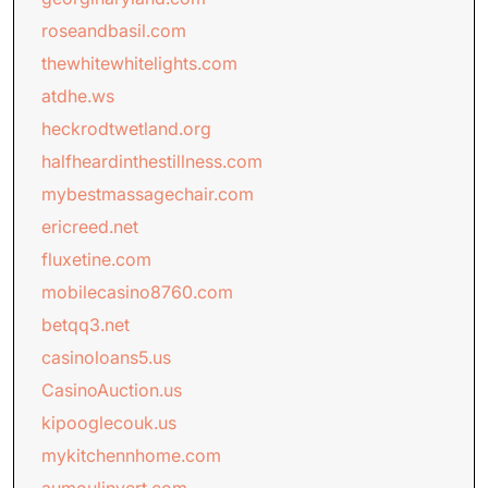
roseandbasil.com
thewhitewhitelights.com
atdhe.ws
heckrodtwetland.org
halfheardinthestillness.com
mybestmassagechair.com
ericreed.net
fluxetine.com
mobilecasino8760.com
betqq3.net
casinoloans5.us
CasinoAuction.us
kipooglecouk.us
mykitchennhome.com