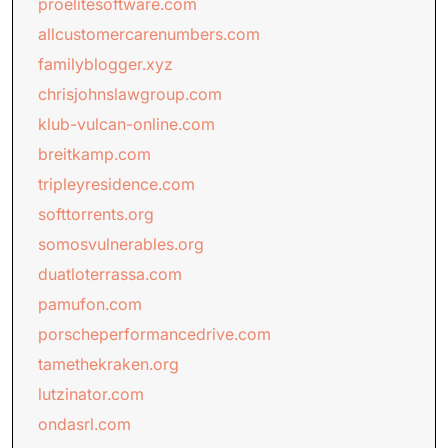
proelitesoftware.com
allcustomercarenumbers.com
familyblogger.xyz
chrisjohnslawgroup.com
klub-vulcan-online.com
breitkamp.com
tripleyresidence.com
softtorrents.org
somosvulnerables.org
duatloterrassa.com
pamufon.com
porscheperformancedrive.com
tamethekraken.org
lutzinator.com
ondasrl.com