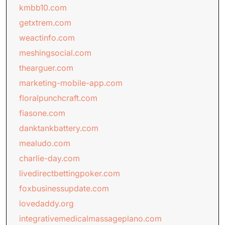
kmbb10.com
getxtrem.com
weactinfo.com
meshingsocial.com
thearguer.com
marketing-mobile-app.com
floralpunchcraft.com
fiasone.com
danktankbattery.com
mealudo.com
charlie-day.com
livedirectbettingpoker.com
foxbusinessupdate.com
lovedaddy.org
integrativemedicalmassageplano.com