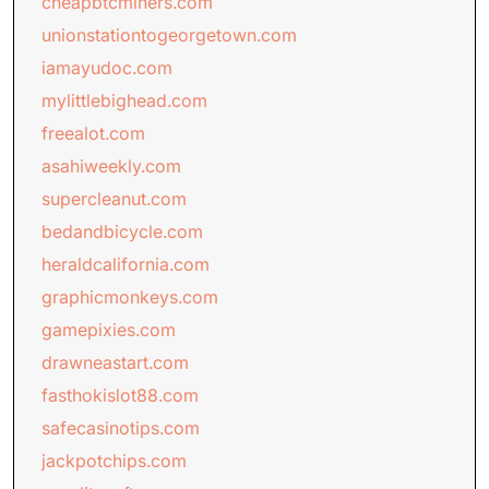
cheapbtcminers.com
unionstationtogeorgetown.com
iamayudoc.com
mylittlebighead.com
freealot.com
asahiweekly.com
supercleanut.com
bedandbicycle.com
heraldcalifornia.com
graphicmonkeys.com
gamepixies.com
drawneastart.com
fasthokislot88.com
safecasinotips.com
jackpotchips.com