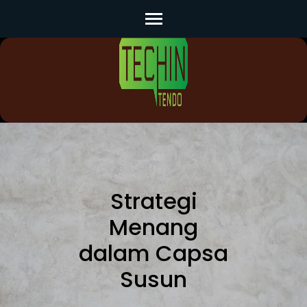
Skip
to
content
(Press
Enter)
Strategi
Menang
dalam Capsa
Susun