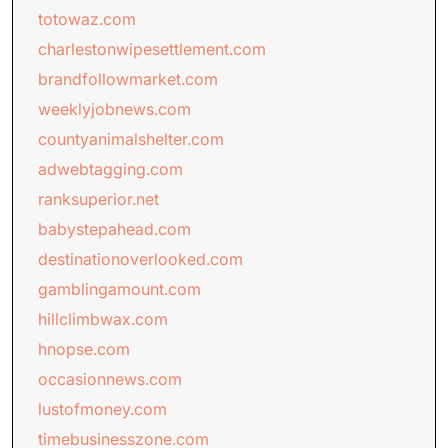
totowaz.com
charlestonwipesettlement.com
brandfollowmarket.com
weeklyjobnews.com
countyanimalshelter.com
adwebtagging.com
ranksuperior.net
babystepahead.com
destinationoverlooked.com
gamblingamount.com
hillclimbwax.com
hnopse.com
occasionnews.com
lustofmoney.com
timebusinesszone.com