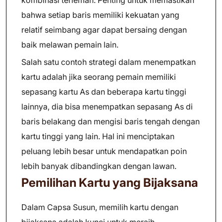
kombinasi terlemah. Penting untuk memastikan
bahwa setiap baris memiliki kekuatan yang
relatif seimbang agar dapat bersaing dengan
baik melawan pemain lain.
Salah satu contoh strategi dalam menempatkan
kartu adalah jika seorang pemain memiliki
sepasang kartu As dan beberapa kartu tinggi
lainnya, dia bisa menempatkan sepasang As di
baris belakang dan mengisi baris tengah dengan
kartu tinggi yang lain. Hal ini menciptakan
peluang lebih besar untuk mendapatkan poin
lebih banyak dibandingkan dengan lawan.
Pemilihan Kartu yang Bijaksana
Dalam Capsa Susun, memilih kartu dengan