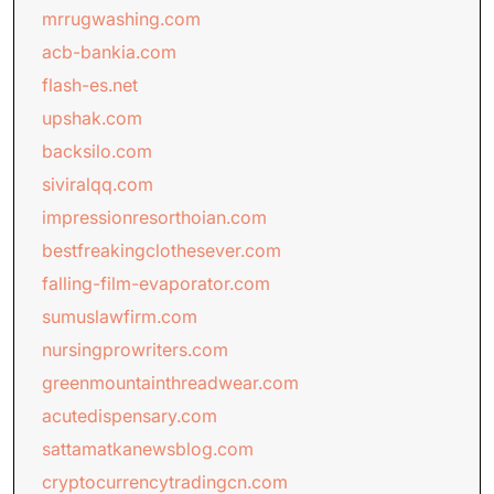
mrrugwashing.com
acb-bankia.com
flash-es.net
upshak.com
backsilo.com
siviralqq.com
impressionresorthoian.com
bestfreakingclothesever.com
falling-film-evaporator.com
sumuslawfirm.com
nursingprowriters.com
greenmountainthreadwear.com
acutedispensary.com
sattamatkanewsblog.com
cryptocurrencytradingcn.com