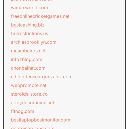
wimaxworld.com
freeonlinecricketgames.net
bestcashing.biz
firerestrictions.us
archiesbrooklyn.com
muambeiros.net
infozblog.com
chonbaihat.com
elblogdeoscargonzalez.com
webpromote.net
steroids-store.co
arteydecoracion.net
fithog.com
bestlaptopbestmonitor.com
georginaryland.com