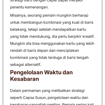
strategi baru dengan cepat dapat menjadi
penentu kemenangan.
Misalnya, seorang pemain mungkin berharap
untuk membangun kombinasi yang kuat di baris
belakang, tetapi setelah mendapatkan kartu
yang tidak mendukung, dia perlu berpikir kreatif.
Mungkin dia bisa menggunakan kartu yang lebih
rendah di baris depan dan menciptakan
kombinasi yang tidak terduga di baris tengah
sebagai alternatif.
Pengelolaan Waktu dan
Kesabaran
Dalam permainan yang melibatkan strategi
seperti Capsa Susun, pengelolaan waktu dan
kesabaran sangatlah penting. Pemain sering kali