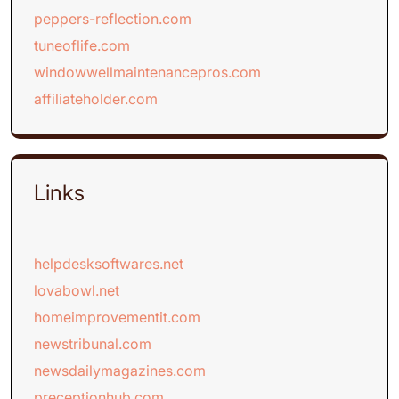
peppers-reflection.com
tuneoflife.com
windowwellmaintenancepros.com
affiliateholder.com
Links
helpdesksoftwares.net
lovabowl.net
homeimprovementit.com
newstribunal.com
newsdailymagazines.com
preceptionhub.com