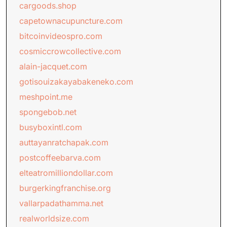
cargoods.shop
capetownacupuncture.com
bitcoinvideospro.com
cosmiccrowcollective.com
alain-jacquet.com
gotisouizakayabakeneko.com
meshpoint.me
spongebob.net
busyboxintl.com
auttayanratchapak.com
postcoffeebarva.com
elteatromilliondollar.com
burgerkingfranchise.org
vallarpadathamma.net
realworldsize.com