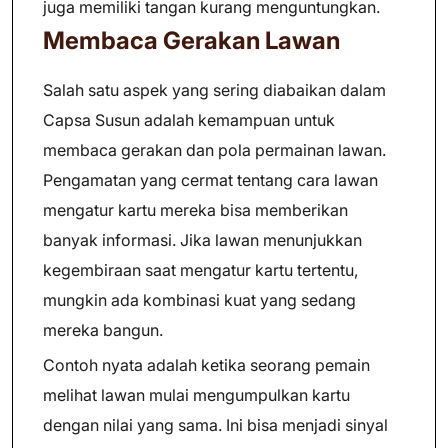
juga memiliki tangan kurang menguntungkan.
Membaca Gerakan Lawan
Salah satu aspek yang sering diabaikan dalam
Capsa Susun adalah kemampuan untuk
membaca gerakan dan pola permainan lawan.
Pengamatan yang cermat tentang cara lawan
mengatur kartu mereka bisa memberikan
banyak informasi. Jika lawan menunjukkan
kegembiraan saat mengatur kartu tertentu,
mungkin ada kombinasi kuat yang sedang
mereka bangun.
Contoh nyata adalah ketika seorang pemain
melihat lawan mulai mengumpulkan kartu
dengan nilai yang sama. Ini bisa menjadi sinyal