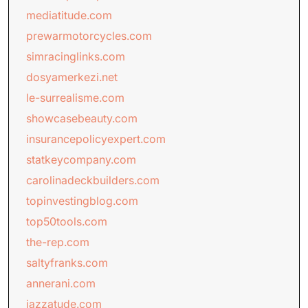
mediatitude.com
prewarmotorcycles.com
simracinglinks.com
dosyamerkezi.net
le-surrealisme.com
showcasebeauty.com
insurancepolicyexpert.com
statkeycompany.com
carolinadeckbuilders.com
topinvestingblog.com
top50tools.com
the-rep.com
saltyfranks.com
annerani.com
jazzatude.com