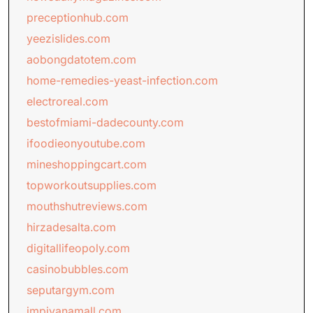
preceptionhub.com
yeezislides.com
aobongdatotem.com
home-remedies-yeast-infection.com
electroreal.com
bestofmiami-dadecounty.com
ifoodieonyoutube.com
mineshoppingcart.com
topworkoutsupplies.com
mouthshutreviews.com
hirzadesalta.com
digitallifeopoly.com
casinobubbles.com
seputargym.com
impiyanamall.com