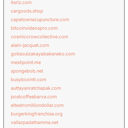
itsriz.com
cargoods.shop
capetownacupuncture.com
bitcoinvideospro.com
cosmiccrowcollective.com
alain-jacquet.com
gotisouizakayabakeneko.com
meshpoint.me
spongebob.net
busyboxintl.com
auttayanratchapak.com
postcoffeebarva.com
elteatromilliondollar.com
burgerkingfranchise.org
vallarpadathamma.net