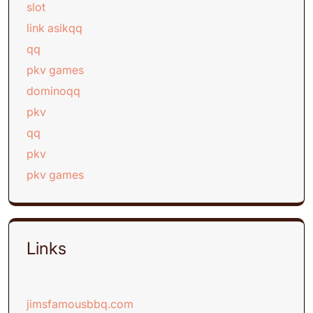
slot
link asikqq
qq
pkv games
dominoqq
pkv
qq
pkv
pkv games
Links
jimsfamousbbq.com