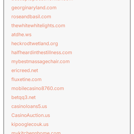
georginaryland.com
roseandbasil.com
thewhitewhitelights.com
atdhe.ws
heckrodtwetland.org
halfheardinthestillness.com
mybestmassagechair.com
ericreed.net
fluxetine.com
mobilecasino8760.com
betqq3.net
casinoloans5.us
CasinoAuction.us
kipooglecouk.us
mykitchennhome.com