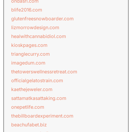
ondasrl.com
blife2016.com
glutenfreesnowboarder.com
lizmorrowdesign.com
healwithcannabidiol.com
kioskpages.com
trianglecurry.com
imagedum.com
thetowerswellnessretreat.com
officialgelatostrain.com
kaethejeweler.com
sattamatkasattaking.com
onepetlife.com
thebillboardexperiment.com
beachufabet.biz