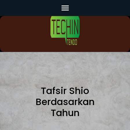
Skip
to
content
(Press
Enter)
Tafsir Shio
Berdasarkan
Tahun