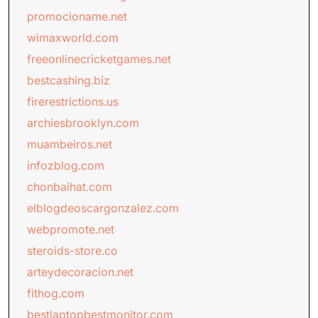
promocioname.net
wimaxworld.com
freeonlinecricketgames.net
bestcashing.biz
firerestrictions.us
archiesbrooklyn.com
muambeiros.net
infozblog.com
chonbaihat.com
elblogdeoscargonzalez.com
webpromote.net
steroids-store.co
arteydecoracion.net
fithog.com
bestlaptopbestmonitor.com