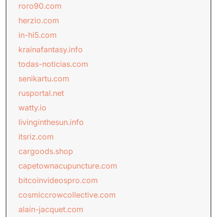
roro90.com
herzio.com
in-hi5.com
krainafantasy.info
todas-noticias.com
senikartu.com
rusportal.net
watty.io
livinginthesun.info
itsriz.com
cargoods.shop
capetownacupuncture.com
bitcoinvideospro.com
cosmiccrowcollective.com
alain-jacquet.com