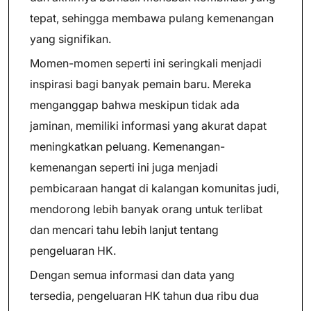
tepat, sehingga membawa pulang kemenangan
yang signifikan.
Momen-momen seperti ini seringkali menjadi
inspirasi bagi banyak pemain baru. Mereka
menganggap bahwa meskipun tidak ada
jaminan, memiliki informasi yang akurat dapat
meningkatkan peluang. Kemenangan-
kemenangan seperti ini juga menjadi
pembicaraan hangat di kalangan komunitas judi,
mendorong lebih banyak orang untuk terlibat
dan mencari tahu lebih lanjut tentang
pengeluaran HK.
Dengan semua informasi dan data yang
tersedia, pengeluaran HK tahun dua ribu dua