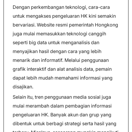
Dengan perkembangan teknologi, cara-cara
untuk mengakses pengeluaran HK kini semakin
bervariasi. Website resmi pemerintah Hongkong
juga mulai memasukkan teknologi canggih
seperti big data untuk menganalisis dan
menyajikan hasil dengan cara yang lebih
menarik dan informatif. Melalui penggunaan
grafik interaktif dan alat analisis data, pemain
dapat lebih mudah memahami informasi yang
disajikan.
Selain itu, tren penggunaan media sosial juga
mulai merambah dalam pembagian informasi
pengeluaran HK. Banyak akun dan grup yang
dibentuk untuk berbagi strategi serta hasil yang