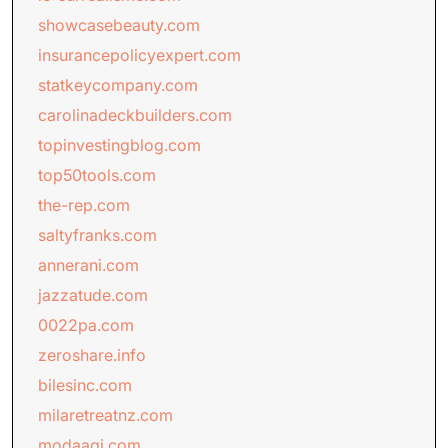
showcasebeauty.com
insurancepolicyexpert.com
statkeycompany.com
carolinadeckbuilders.com
topinvestingblog.com
top50tools.com
the-rep.com
saltyfranks.com
annerani.com
jazzatude.com
0022pa.com
zeroshare.info
bilesinc.com
milaretreatnz.com
modaagi.com