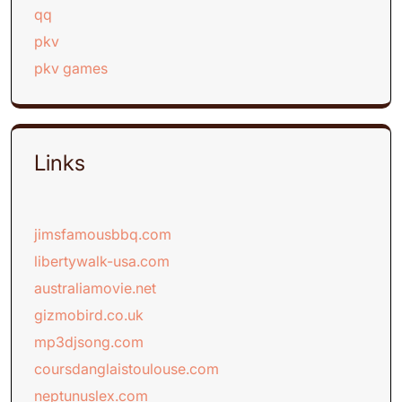
qq
pkv
pkv games
Links
jimsfamousbbq.com
libertywalk-usa.com
australiamovie.net
gizmobird.co.uk
mp3djsong.com
coursdanglaistoulouse.com
neptunuslex.com