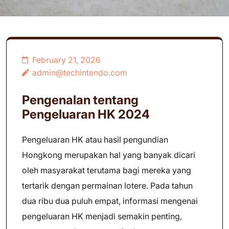
February 21, 2026
admin@techintendo.com
Pengenalan tentang
Pengeluaran HK 2024
Pengeluaran HK atau hasil pengundian
Hongkong merupakan hal yang banyak dicari
oleh masyarakat terutama bagi mereka yang
tertarik dengan permainan lotere. Pada tahun
dua ribu dua puluh empat, informasi mengenai
pengeluaran HK menjadi semakin penting,