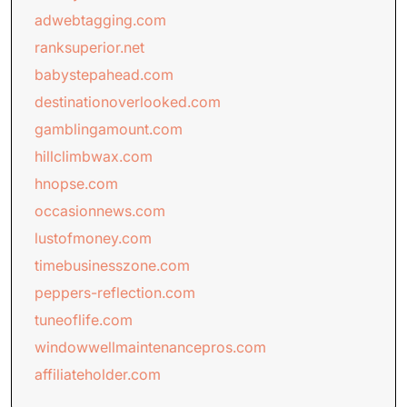
adwebtagging.com
ranksuperior.net
babystepahead.com
destinationoverlooked.com
gamblingamount.com
hillclimbwax.com
hnopse.com
occasionnews.com
lustofmoney.com
timebusinesszone.com
peppers-reflection.com
tuneoflife.com
windowwellmaintenancepros.com
affiliateholder.com