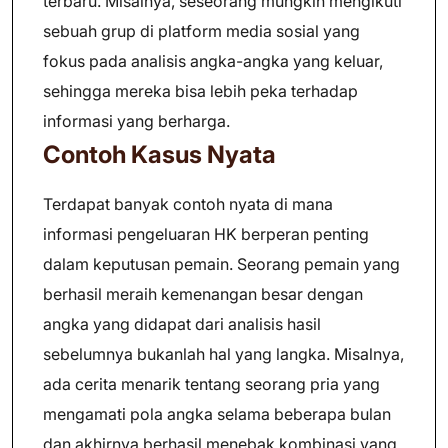
terbaru. Misalnya, seseorang mungkin mengikuti
sebuah grup di platform media sosial yang
fokus pada analisis angka-angka yang keluar,
sehingga mereka bisa lebih peka terhadap
informasi yang berharga.
Contoh Kasus Nyata
Terdapat banyak contoh nyata di mana
informasi pengeluaran HK berperan penting
dalam keputusan pemain. Seorang pemain yang
berhasil meraih kemenangan besar dengan
angka yang didapat dari analisis hasil
sebelumnya bukanlah hal yang langka. Misalnya,
ada cerita menarik tentang seorang pria yang
mengamati pola angka selama beberapa bulan
dan akhirnya berhasil menebak kombinasi yang