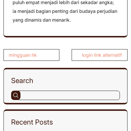
puluh empat menjadi lebih dari sekadar angka;
ia menjadi bagian penting dari budaya perjudian
yang dinamis dan menarik.
Post
mingguan hk
login link alternatif
navigation
Search
Recent Posts