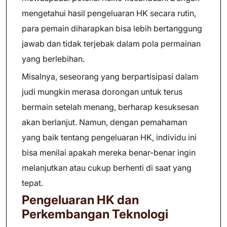
mengetahui hasil pengeluaran HK secara rutin,
para pemain diharapkan bisa lebih bertanggung
jawab dan tidak terjebak dalam pola permainan
yang berlebihan.
Misalnya, seseorang yang berpartisipasi dalam
judi mungkin merasa dorongan untuk terus
bermain setelah menang, berharap kesuksesan
akan berlanjut. Namun, dengan pemahaman
yang baik tentang pengeluaran HK, individu ini
bisa menilai apakah mereka benar-benar ingin
melanjutkan atau cukup berhenti di saat yang
tepat.
Pengeluaran HK dan
Perkembangan Teknologi