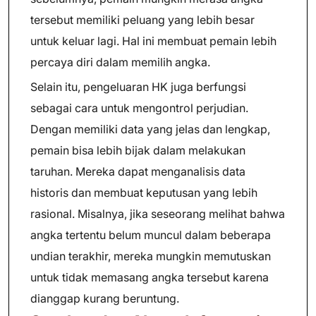
tersebut memiliki peluang yang lebih besar
untuk keluar lagi. Hal ini membuat pemain lebih
percaya diri dalam memilih angka.
Selain itu, pengeluaran HK juga berfungsi
sebagai cara untuk mengontrol perjudian.
Dengan memiliki data yang jelas dan lengkap,
pemain bisa lebih bijak dalam melakukan
taruhan. Mereka dapat menganalisis data
historis dan membuat keputusan yang lebih
rasional. Misalnya, jika seseorang melihat bahwa
angka tertentu belum muncul dalam beberapa
undian terakhir, mereka mungkin memutuskan
untuk tidak memasang angka tersebut karena
dianggap kurang beruntung.