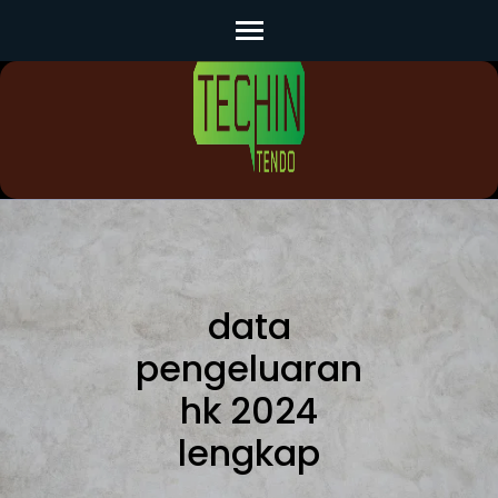
Skip
to
content
(Press
Enter)
data
pengeluaran
hk 2024
lengkap