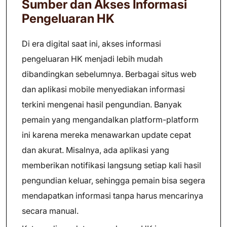
Sumber dan Akses Informasi
Pengeluaran HK
Di era digital saat ini, akses informasi
pengeluaran HK menjadi lebih mudah
dibandingkan sebelumnya. Berbagai situs web
dan aplikasi mobile menyediakan informasi
terkini mengenai hasil pengundian. Banyak
pemain yang mengandalkan platform-platform
ini karena mereka menawarkan update cepat
dan akurat. Misalnya, ada aplikasi yang
memberikan notifikasi langsung setiap kali hasil
pengundian keluar, sehingga pemain bisa segera
mendapatkan informasi tanpa harus mencarinya
secara manual.