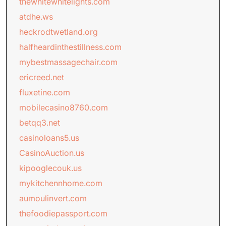
thewhitewhitelights.com
atdhe.ws
heckrodtwetland.org
halfheardinthestillness.com
mybestmassagechair.com
ericreed.net
fluxetine.com
mobilecasino8760.com
betqq3.net
casinoloans5.us
CasinoAuction.us
kipooglecouk.us
mykitchennhome.com
aumoulinvert.com
thefoodiepassport.com