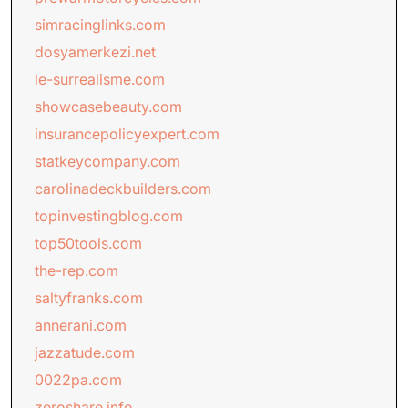
simracinglinks.com
dosyamerkezi.net
le-surrealisme.com
showcasebeauty.com
insurancepolicyexpert.com
statkeycompany.com
carolinadeckbuilders.com
topinvestingblog.com
top50tools.com
the-rep.com
saltyfranks.com
annerani.com
jazzatude.com
0022pa.com
zeroshare.info