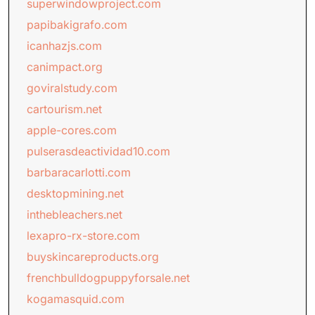
superwindowproject.com
papibakigrafo.com
icanhazjs.com
canimpact.org
goviralstudy.com
cartourism.net
apple-cores.com
pulserasdeactividad10.com
barbaracarlotti.com
desktopmining.net
inthebleachers.net
lexapro-rx-store.com
buyskincareproducts.org
frenchbulldogpuppyforsale.net
kogamasquid.com