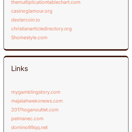
themultiplicationtablechart.com
casinoglamour.org
dextercoin.io
christianarticledirectory.org
5homestyle.com
Links
mygamblingstory.com
majalahwekonews.com
2017hoganoutlet.com
pelmanec.com
domino99qq.net