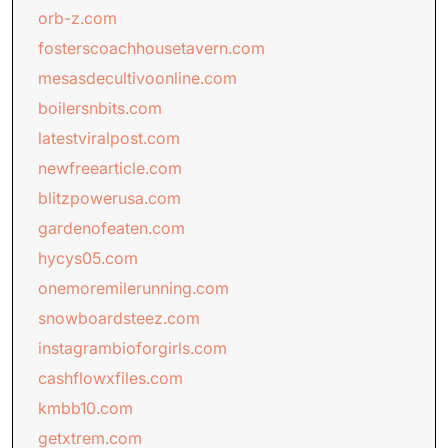
orb-z.com
fosterscoachhousetavern.com
mesasdecultivoonline.com
boilersnbits.com
latestviralpost.com
newfreearticle.com
blitzpowerusa.com
gardenofeaten.com
hycys05.com
onemoremilerunning.com
snowboardsteez.com
instagrambioforgirls.com
cashflowxfiles.com
kmbb10.com
getxtrem.com