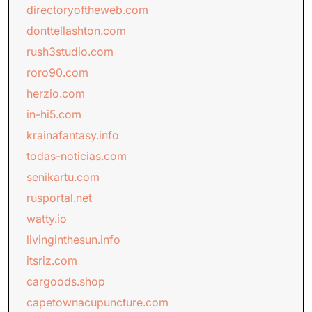
directoryoftheweb.com
donttellashton.com
rush3studio.com
roro90.com
herzio.com
in-hi5.com
krainafantasy.info
todas-noticias.com
senikartu.com
rusportal.net
watty.io
livinginthesun.info
itsriz.com
cargoods.shop
capetownacupuncture.com