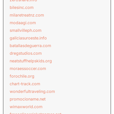
bilesinc.com
milaretreatnz.com
modaagi.com
smallvilleph.com
galiciasuroeste.info
batallasdeguerra.com
dregstudios.com
neatstuffhelpskids.org
moraessoccer.com
forochile.org
chart-track.com
wonderfultraveling.com
promocioname.net
wimaxworld.com