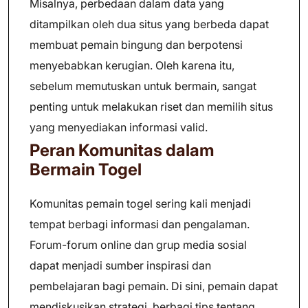
Misalnya, perbedaan dalam data yang
ditampilkan oleh dua situs yang berbeda dapat
membuat pemain bingung dan berpotensi
menyebabkan kerugian. Oleh karena itu,
sebelum memutuskan untuk bermain, sangat
penting untuk melakukan riset dan memilih situs
yang menyediakan informasi valid.
Peran Komunitas dalam
Bermain Togel
Komunitas pemain togel sering kali menjadi
tempat berbagi informasi dan pengalaman.
Forum-forum online dan grup media sosial
dapat menjadi sumber inspirasi dan
pembelajaran bagi pemain. Di sini, pemain dapat
mendiskusikan strategi, berbagi tips tentang