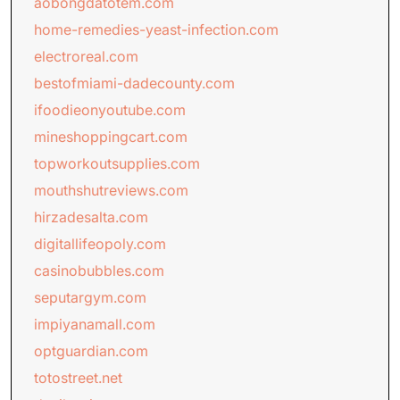
aobongdatotem.com
home-remedies-yeast-infection.com
electroreal.com
bestofmiami-dadecounty.com
ifoodieonyoutube.com
mineshoppingcart.com
topworkoutsupplies.com
mouthshutreviews.com
hirzadesalta.com
digitallifeopoly.com
casinobubbles.com
seputargym.com
impiyanamall.com
optguardian.com
totostreet.net