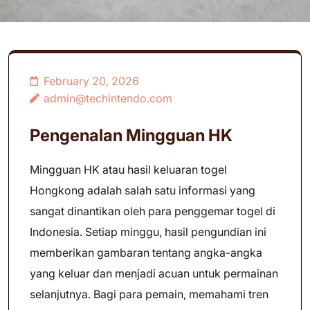
February 20, 2026
admin@techintendo.com
Pengenalan Mingguan HK
Mingguan HK atau hasil keluaran togel
Hongkong adalah salah satu informasi yang
sangat dinantikan oleh para penggemar togel di
Indonesia. Setiap minggu, hasil pengundian ini
memberikan gambaran tentang angka-angka
yang keluar dan menjadi acuan untuk permainan
selanjutnya. Bagi para pemain, memahami tren