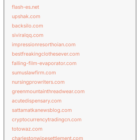
flash-es.net
upshak.com
backsilo.com
siviralqq.com
impressionresorthoian.com
bestfreakingclothesever.com
falling-film-evaporator.com
sumuslawfirm.com
nursingprowriters.com
greenmountainthreadwear.com
acutedispensary.com
sattamatkanewsblog.com
cryptocurrencytradingcn.com
totowaz.com
charlestonwipesettlement.com