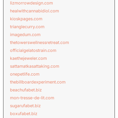
lizmorrowdesign.com
healwithcannabidiol.com
kioskpages.com
trianglecurry.com
imagedum.com
thetowerswellnessretreat.com
officialgelatostrain.com
kaethejeweler.com
sattamatkasattaking.com
onepetlife.com
thebillboardexperiment.com
beachufabet.biz
mon-tresse-de-lit.com
sugarufabet.biz
boxufabet.biz