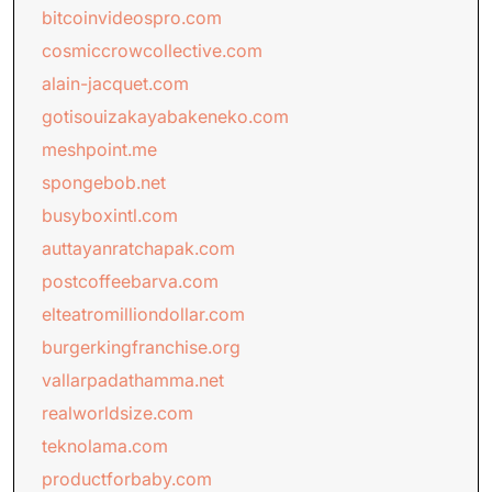
bitcoinvideospro.com
cosmiccrowcollective.com
alain-jacquet.com
gotisouizakayabakeneko.com
meshpoint.me
spongebob.net
busyboxintl.com
auttayanratchapak.com
postcoffeebarva.com
elteatromilliondollar.com
burgerkingfranchise.org
vallarpadathamma.net
realworldsize.com
teknolama.com
productforbaby.com