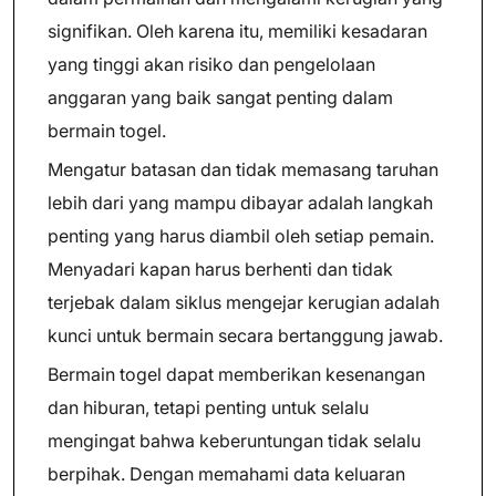
signifikan. Oleh karena itu, memiliki kesadaran
yang tinggi akan risiko dan pengelolaan
anggaran yang baik sangat penting dalam
bermain togel.
Mengatur batasan dan tidak memasang taruhan
lebih dari yang mampu dibayar adalah langkah
penting yang harus diambil oleh setiap pemain.
Menyadari kapan harus berhenti dan tidak
terjebak dalam siklus mengejar kerugian adalah
kunci untuk bermain secara bertanggung jawab.
Bermain togel dapat memberikan kesenangan
dan hiburan, tetapi penting untuk selalu
mengingat bahwa keberuntungan tidak selalu
berpihak. Dengan memahami data keluaran