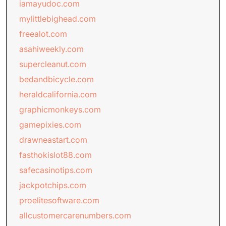
iamayudoc.com
mylittlebighead.com
freealot.com
asahiweekly.com
supercleanut.com
bedandbicycle.com
heraldcalifornia.com
graphicmonkeys.com
gamepixies.com
drawneastart.com
fasthokislot88.com
safecasinotips.com
jackpotchips.com
proelitesoftware.com
allcustomercarenumbers.com