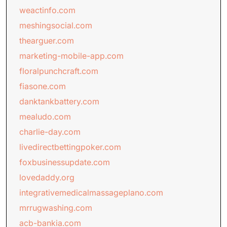
weactinfo.com
meshingsocial.com
thearguer.com
marketing-mobile-app.com
floralpunchcraft.com
fiasone.com
danktankbattery.com
mealudo.com
charlie-day.com
livedirectbettingpoker.com
foxbusinessupdate.com
lovedaddy.org
integrativemedicalmassageplano.com
mrrugwashing.com
acb-bankia.com