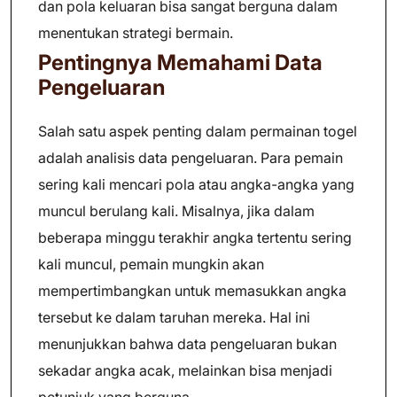
dan pola keluaran bisa sangat berguna dalam
menentukan strategi bermain.
Pentingnya Memahami Data
Pengeluaran
Salah satu aspek penting dalam permainan togel
adalah analisis data pengeluaran. Para pemain
sering kali mencari pola atau angka-angka yang
muncul berulang kali. Misalnya, jika dalam
beberapa minggu terakhir angka tertentu sering
kali muncul, pemain mungkin akan
mempertimbangkan untuk memasukkan angka
tersebut ke dalam taruhan mereka. Hal ini
menunjukkan bahwa data pengeluaran bukan
sekadar angka acak, melainkan bisa menjadi