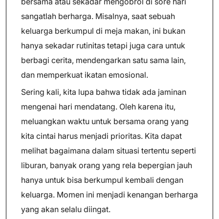
bersama atau sekadar mengobrol di sore hari
sangatlah berharga. Misalnya, saat sebuah
keluarga berkumpul di meja makan, ini bukan
hanya sekadar rutinitas tetapi juga cara untuk
berbagi cerita, mendengarkan satu sama lain,
dan memperkuat ikatan emosional.
Sering kali, kita lupa bahwa tidak ada jaminan
mengenai hari mendatang. Oleh karena itu,
meluangkan waktu untuk bersama orang yang
kita cintai harus menjadi prioritas. Kita dapat
melihat bagaimana dalam situasi tertentu seperti
liburan, banyak orang yang rela bepergian jauh
hanya untuk bisa berkumpul kembali dengan
keluarga. Momen ini menjadi kenangan berharga
yang akan selalu diingat.