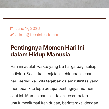
June 17, 2026
admin@techintendo.com
Pentingnya Momen Hari Ini
dalam Hidup Manusia
Hari ini adalah waktu yang berharga bagi setiap
individu. Saat kita menjalani kehidupan sehari-
hari, sering kali kita terjebak dalam rutinitas yang
membuat kita lupa betapa pentingnya momen
saat ini. Momen hari ini adalah kesempatan
untuk menikmati kehidupan, berinteraksi dengan