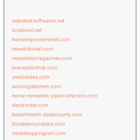
helpdesksoftwares.net
lovabowl.net
homeimprovementit.com
newstribunal.com
newsdailymagazines.com
preceptionhub.com
yeezislides.com
aobongdatotem.com
home-remedies-yeast-infection.com
electroreal.com
bestofmiami-dadecounty.com
ifoodieonyoutube.com
mineshoppingcart.com