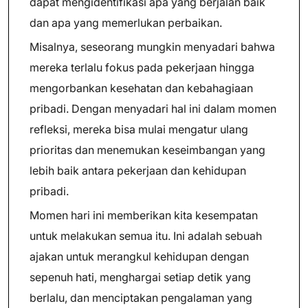
dapat mengidentifikasi apa yang berjalan baik
dan apa yang memerlukan perbaikan.
Misalnya, seseorang mungkin menyadari bahwa
mereka terlalu fokus pada pekerjaan hingga
mengorbankan kesehatan dan kebahagiaan
pribadi. Dengan menyadari hal ini dalam momen
refleksi, mereka bisa mulai mengatur ulang
prioritas dan menemukan keseimbangan yang
lebih baik antara pekerjaan dan kehidupan
pribadi.
Momen hari ini memberikan kita kesempatan
untuk melakukan semua itu. Ini adalah sebuah
ajakan untuk merangkul kehidupan dengan
sepenuh hati, menghargai setiap detik yang
berlalu, dan menciptakan pengalaman yang