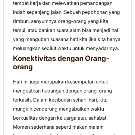
tempat kerja dan melewatkan pemandangan
indah sepanjang jalan. Sebuah pepohonan yang
rimbun, senyumnya orang-orang yang kita
temui, atau bahkan suara alam bisa menjadi hal
yang mengubah suasana hati kita jika kita hanya
meluangkan sedikit waktu untuk menyadarinya.
Konektivitas dengan Orang-
orang
Hari ini juga merupakan kesempatan untuk
menguatkan hubungan dengan orang-orang
terkasih. Dalam kesibukan sehari-hari, kita
mungkin cenderung mengabaikan waktu
berkualitas dengan keluarga atau sahabat.
Momen sederhana seperti makan malam