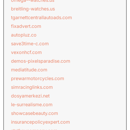
omega--watches.us
breitling-watches.us
tgarnettcentrallautoads.com
fixadvert.com
autopluz.co
save3time-c.com
vexonhcf.com
demos-pixelsparadise.com
mediatitude.com
prewarmotorcycles.com
simracinglinks.com
dosyamerkezi.net
le-surrealisme.com
showcasebeauty.com
insurancepolicyexpert.com