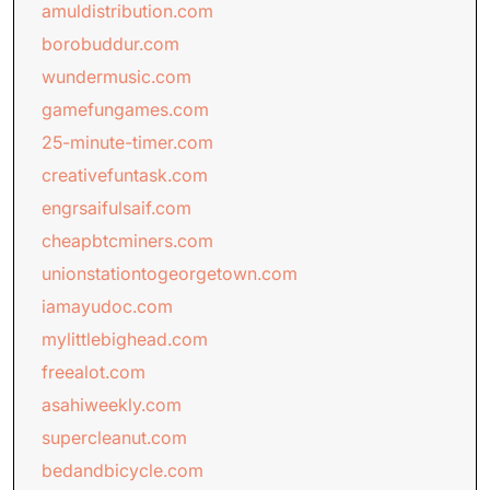
amuldistribution.com
borobuddur.com
wundermusic.com
gamefungames.com
25-minute-timer.com
creativefuntask.com
engrsaifulsaif.com
cheapbtcminers.com
unionstationtogeorgetown.com
iamayudoc.com
mylittlebighead.com
freealot.com
asahiweekly.com
supercleanut.com
bedandbicycle.com