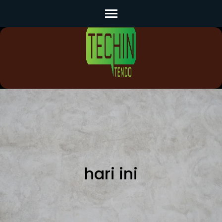
Skip
to
content
(Press
Enter)
hari ini