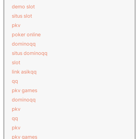
demo slot
situs slot
pkv
poker online
dominoqq
situs dominoqq
slot
link asikqq
qq
pkv games
dominoqq
pkv
qq
pkv
pkv games