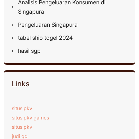
Analisis Pengeluaran Konsumen di
Singapura
Pengeluaran Singapura
tabel shio togel 2024
hasil sgp
Links
situs pkv
situs pkv games
situs pkv
judi qq