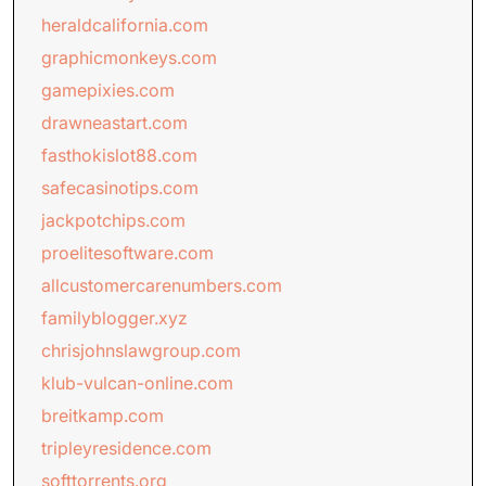
heraldcalifornia.com
graphicmonkeys.com
gamepixies.com
drawneastart.com
fasthokislot88.com
safecasinotips.com
jackpotchips.com
proelitesoftware.com
allcustomercarenumbers.com
familyblogger.xyz
chrisjohnslawgroup.com
klub-vulcan-online.com
breitkamp.com
tripleyresidence.com
softtorrents.org