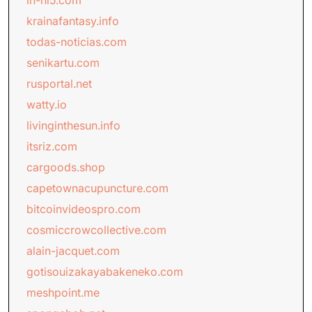
in-hi5.com
krainafantasy.info
todas-noticias.com
senikartu.com
rusportal.net
watty.io
livinginthesun.info
itsriz.com
cargoods.shop
capetownacupuncture.com
bitcoinvideospro.com
cosmiccrowcollective.com
alain-jacquet.com
gotisouizakayabakeneko.com
meshpoint.me