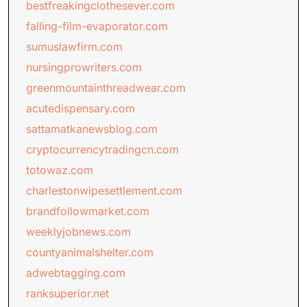
bestfreakingclothesever.com
falling-film-evaporator.com
sumuslawfirm.com
nursingprowriters.com
greenmountainthreadwear.com
acutedispensary.com
sattamatkanewsblog.com
cryptocurrencytradingcn.com
totowaz.com
charlestonwipesettlement.com
brandfollowmarket.com
weeklyjobnews.com
countyanimalshelter.com
adwebtagging.com
ranksuperior.net