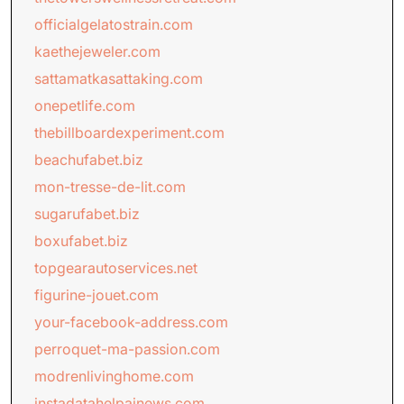
officialgelatostrain.com
kaethejeweler.com
sattamatkasattaking.com
onepetlife.com
thebillboardexperiment.com
beachufabet.biz
mon-tresse-de-lit.com
sugarufabet.biz
boxufabet.biz
topgearautoservices.net
figurine-jouet.com
your-facebook-address.com
perroquet-ma-passion.com
modrenlivinghome.com
instadatahelpainews.com