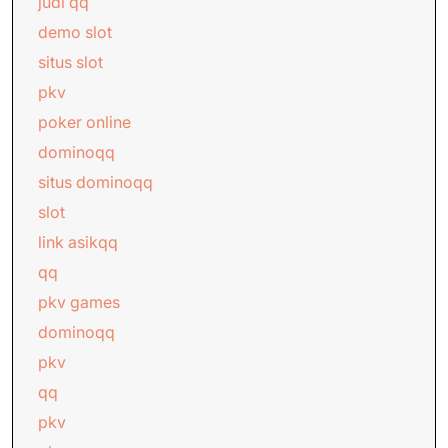
judi qq
demo slot
situs slot
pkv
poker online
dominoqq
situs dominoqq
slot
link asikqq
qq
pkv games
dominoqq
pkv
qq
pkv