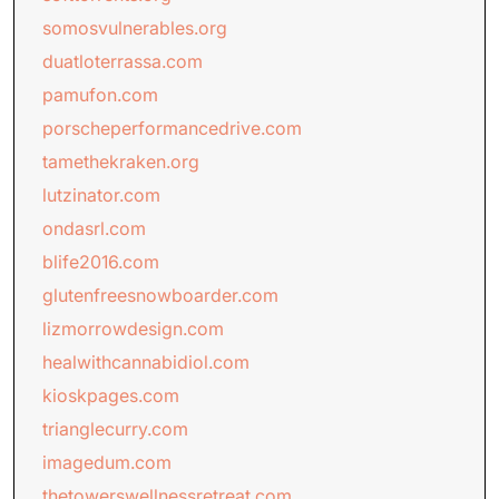
somosvulnerables.org
duatloterrassa.com
pamufon.com
porscheperformancedrive.com
tamethekraken.org
lutzinator.com
ondasrl.com
blife2016.com
glutenfreesnowboarder.com
lizmorrowdesign.com
healwithcannabidiol.com
kioskpages.com
trianglecurry.com
imagedum.com
thetowerswellnessretreat.com