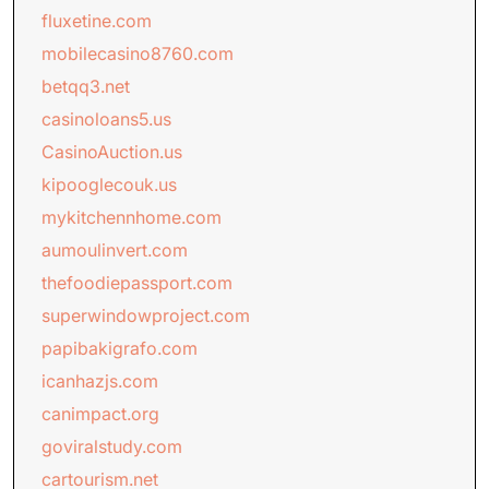
fluxetine.com
mobilecasino8760.com
betqq3.net
casinoloans5.us
CasinoAuction.us
kipooglecouk.us
mykitchennhome.com
aumoulinvert.com
thefoodiepassport.com
superwindowproject.com
papibakigrafo.com
icanhazjs.com
canimpact.org
goviralstudy.com
cartourism.net