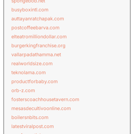
spongebob.net
busyboxintl.com
auttayanratchapak.com
postcoffeebarva.com
elteatromilliondollar.com
burgerkingfranchise.org
vallarpadathamma.net
realworldsize.com
teknolama.com
productforbaby.com
orb-z.com
fosterscoachhousetavern.com
mesasdecultivoonline.com
boilersnbits.com
latestviralpost.com