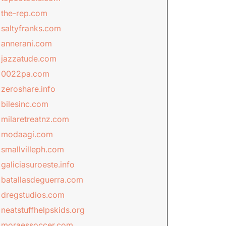
the-rep.com
saltyfranks.com
annerani.com
jazzatude.com
0022pa.com
zeroshare.info
bilesinc.com
milaretreatnz.com
modaagi.com
smallvilleph.com
galiciasuroeste.info
batallasdeguerra.com
dregstudios.com
neatstuffhelpskids.org
moraessoccer.com