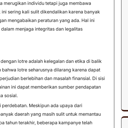
nya merugikan individu tetapi juga membawa
ini sering kali sulit dikendalikan karena banyak
n mengabaikan peraturan yang ada. Hal ini
dalam menjaga integritas dan legalitas
 dengan lotre adalah kelegalan dan etika di balik
 bahwa lotre seharusnya dilarang karena dapat
judian berlebihan dan masalah finansial. Di sisi
mainan ini dapat memberikan sumber pendapatan
a sosial.
di perdebatan. Meskipun ada upaya dari
 banyak daerah yang masih sulit untuk memantau
pa tahun terakhir, beberapa kampanye telah