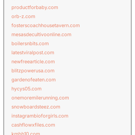
productforbaby.com
orb-z.com
fosterscoachhousetavern.com
mesasdecultivoonline.com
boilersnbits.com
latestviralpost.com
newfreearticle.com
blitzpowerusa.com
gardenofeaten.com
hycys05.com
onemoremilerunning.com
snowboardsteez.com
instagrambioforgirls.com
cashflowxfiles.com
kmbb10.com