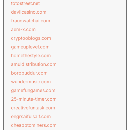
totostreet.net
davilcasino.com
fraudwatchai.com
aem-x.com
cryptooblogs.com
gameuplevel.com
homethestyle.com
amuldistribution.com
borobuddur.com
wundermusic.com
gamefungames.com
25-minute-timer.com
creativefuntask.com
engrsaifulsaif.com
cheapbtcminers.com