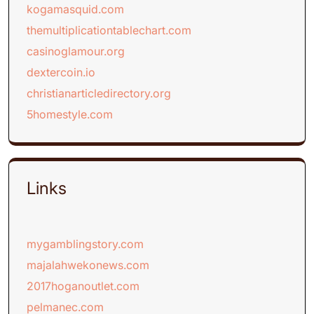
kogamasquid.com
themultiplicationtablechart.com
casinoglamour.org
dextercoin.io
christianarticledirectory.org
5homestyle.com
Links
mygamblingstory.com
majalahwekonews.com
2017hoganoutlet.com
pelmanec.com