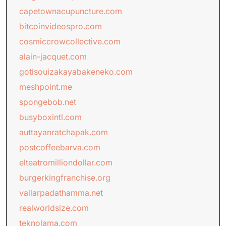
capetownacupuncture.com
bitcoinvideospro.com
cosmiccrowcollective.com
alain-jacquet.com
gotisouizakayabakeneko.com
meshpoint.me
spongebob.net
busyboxintl.com
auttayanratchapak.com
postcoffeebarva.com
elteatromilliondollar.com
burgerkingfranchise.org
vallarpadathamma.net
realworldsize.com
teknolama.com