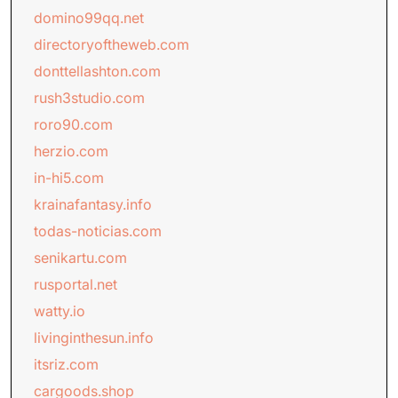
domino99qq.net
directoryoftheweb.com
donttellashton.com
rush3studio.com
roro90.com
herzio.com
in-hi5.com
krainafantasy.info
todas-noticias.com
senikartu.com
rusportal.net
watty.io
livinginthesun.info
itsriz.com
cargoods.shop