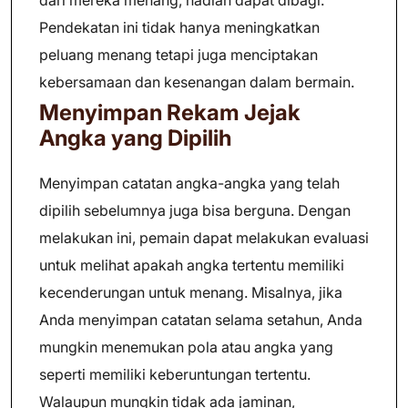
dari mereka menang, hadiah dapat dibagi.
Pendekatan ini tidak hanya meningkatkan
peluang menang tetapi juga menciptakan
kebersamaan dan kesenangan dalam bermain.
Menyimpan Rekam Jejak
Angka yang Dipilih
Menyimpan catatan angka-angka yang telah
dipilih sebelumnya juga bisa berguna. Dengan
melakukan ini, pemain dapat melakukan evaluasi
untuk melihat apakah angka tertentu memiliki
kecenderungan untuk menang. Misalnya, jika
Anda menyimpan catatan selama setahun, Anda
mungkin menemukan pola atau angka yang
seperti memiliki keberuntungan tertentu.
Walaupun mungkin tidak ada jaminan,