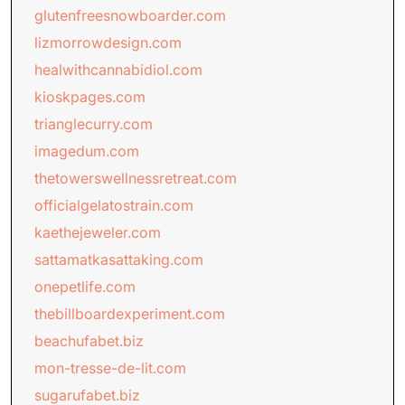
glutenfreesnowboarder.com
lizmorrowdesign.com
healwithcannabidiol.com
kioskpages.com
trianglecurry.com
imagedum.com
thetowerswellnessretreat.com
officialgelatostrain.com
kaethejeweler.com
sattamatkasattaking.com
onepetlife.com
thebillboardexperiment.com
beachufabet.biz
mon-tresse-de-lit.com
sugarufabet.biz