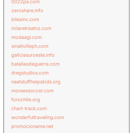
0022pa.com
zeroshare.info
bilesinc.com
milaretreatnz.com
modaagi.com
smallvilleph.com
galiciasuroeste.info
batallasdeguerra.com
dregstudios.com
neatstuffhelpskids.org
moraessoccer.com
forochile.org
chart-track.com
wonderfultraveling.com
promocioname.net