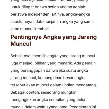
untuk diingat bahwa setiap undian adalah
peristiwa independen; artinya, angka-angka
sebelumnya tidak menjamin angka yang sama
akan muncul kembali.
Pentingnya Angka yang Jarang
Muncul
Sebaliknya, memilih angka yang jarang muncul
juga menjadi pilihan yang menarik. Ada pemain
yang beranggapan bahwa jika suatu angka
jarang muncul, kemungkinan besar angka
tersebut akan muncul dalam undian mendatang.
Sebagai contoh, seseorang mungkin
menginginkan angka sembilan yang belum
muncul dalam waktu yang lama. Pendekatan ini