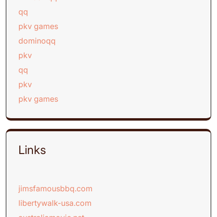
qq
pkv games
dominoqq
pkv
qq
pkv
pkv games
Links
jimsfamousbbq.com
libertywalk-usa.com